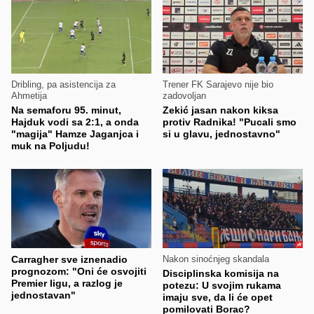
Dribling, pa asistencija za
Trener FK Sarajevo nije bio
Ahmetija
zadovoljan
Na semaforu 95. minut,
Zekić jasan nakon kiksa
Hajduk vodi sa 2:1, a onda
protiv Radnika! "Pucali smo
"magija" Hamze Jaganjca i
si u glavu, jednostavno"
muk na Poljudu!
Carragher sve iznenadio
Nakon sinoćnjeg skandala
prognozom: "Oni će osvojiti
Disciplinska komisija na
Premier ligu, a razlog je
potezu: U svojim rukama
jednostavan"
imaju sve, da li će opet
pomilovati Borac?