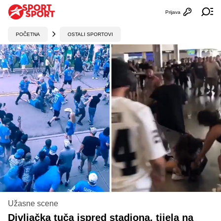
Prijava
Otvori profi
Ot
POČETNA
OSTALI SPORTOVI
Užasne scene
Divljačka tuča ispred stadiona, tijela na