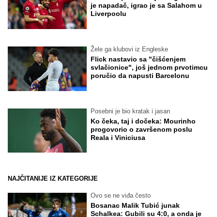
je napadač, igrao je sa Salahom u
Liverpoolu
Žele ga klubovi iz Engleske
Flick nastavio sa "čišćenjem
svlačionice", još jednom prvotimcu
poručio da napusti Barcelonu
Posebni je bio kratak i jasan
Ko čeka, taj i dočeka: Mourinho
progovorio o završenom poslu
Reala i Viniciusa
NAJČITANIJE IZ KATEGORIJE
Ovo se ne viđa često
Bosanac Malik Tubić junak
Schalkea: Gubili su 4:0, a onda je