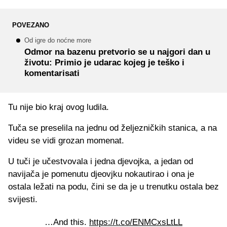
POVEZANO
Od igre do noćne more
Odmor na bazenu pretvorio se u najgori dan u
životu: Primio je udarac kojeg je teško i
komentarisati
Tu nije bio kraj ovog ludila.
Tuča se preselila na jednu od željezničkih stanica, a na
videu se vidi grozan momenat.
U tuči je učestvovala i jedna djevojka, a jedan od
navijača je pomenutu djeovjku nokautirao i ona je
ostala ležati na podu, čini se da je u trenutku ostala bez
svijesti.
…And this.
https://t.co/ENMCxsLtLL