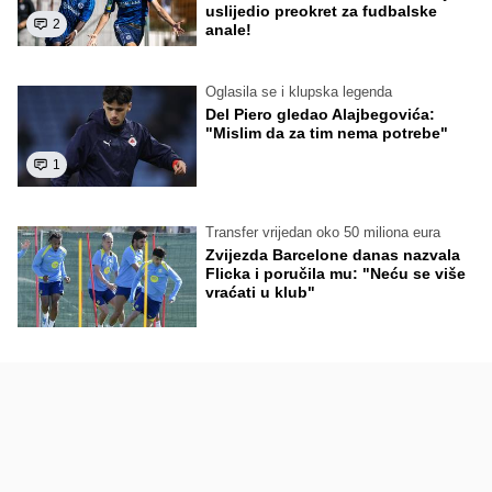
uslijedio preokret za fudbalske
2
anale!
Oglasila se i klupska legenda
Del Piero gledao Alajbegovića:
"Mislim da za tim nema potrebe"
1
Transfer vrijedan oko 50 miliona eura
Zvijezda Barcelone danas nazvala
Flicka i poručila mu: "Neću se više
vraćati u klub"