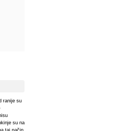
 ranije su
e
nisu
nkinje su na
a taj način