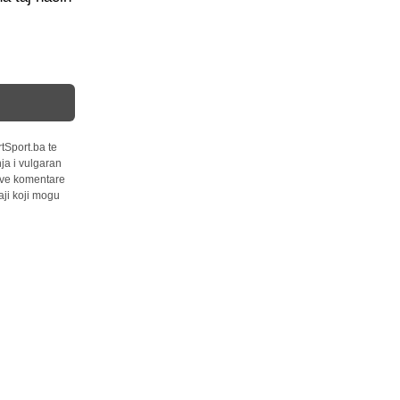
tSport.ba te
ja i vulgaran
 sve komentare
ji koji mogu