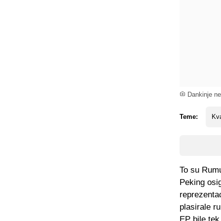
Dankinje neć
Teme:
Kva
To su Rumu
Peking osi
reprezenta
plasirale r
EP bile tek