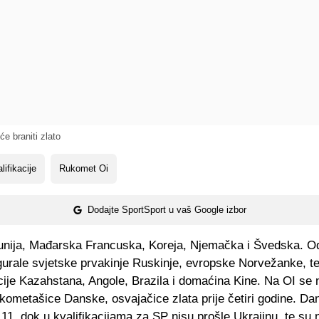
e braniti zlato
lifikacije
Rukomet Oi
Dodajte SportSport u vaš Google izbor
nija, Mađarska Francuska, Koreja, Njemačka i Švedska. Od
gurale svjetske prvakinje Ruskinje, evropske Norvežanke, t
cije Kazahstana, Angole, Brazila i domaćina Kine. Na OI se 
ukometašice Danske, osvajačice zlata prije četiri godine. Da
 11, dok u kvalifikacijama za SP nisu prošle Ukrajinu, te su n