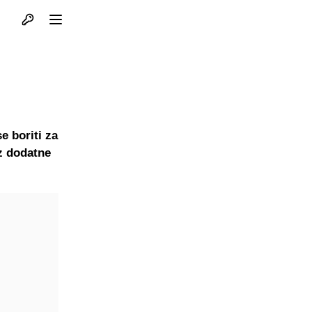
Otvori profil
Otvori meni
e boriti za
oz dodatne