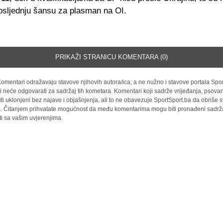
posljednju šansu za plasman na OI.
PRIKAŽI STRANICU KOMENTARA (0)
omentari odražavaju stavove njihovih autora/ica, a ne nužno i stavove portala Spor
i neće odgovarati za sadržaj tih kometara. Komentari koji sadrže vrijeđanja, psovan
iti uklonjeni bez najave i objašnjenja, ali to ne obavezuje SportSport.ba da obriše
la. Čitanjem prihvatate mogućnost da među komentarima mogu biti pronađeni sadrža
ti sa vašim uvjerenjima.