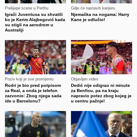
Prelijepe scene u Perthu
Gdje će nastaviti karijeru
Igrači Juventusa su shvatili
Njemačka na nogama: Harry
ko je Kerim Alajbegović kada
Kane je odlučio!
su stigli na aerodrom u
Australiji
Poziv koji je sve promijenio
Objavljen video
Rodri je bio pred potpisom
Dedić nije odigrao ni minute
za Real, a onda je telefon
za Benficu, pa na kraju
zazvonio: Zbog njega sada
napravio potez zbog kojeg je
ide u Barcelonu?
u centru pažnje!