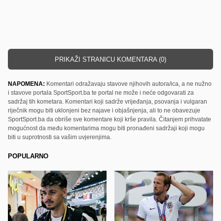
PRIKAŽI STRANICU KOMENTARA (0)
NAPOMENA:
Komentari odražavaju stavove njihovih autora/ica, a ne nužno
i stavove portala SportSport.ba te portal ne može i neće odgovarati za
sadržaj tih kometara. Komentari koji sadrže vrijeđanja, psovanja i vulgaran
riječnik mogu biti uklonjeni bez najave i objašnjenja, ali to ne obavezuje
SportSport.ba da obriše sve komentare koji krše pravila. Čitanjem prihvatate
mogućnost da među komentarima mogu biti pronađeni sadržaji koji mogu
biti u suprotnosti sa vašim uvjerenjima.
POPULARNO