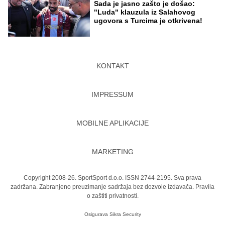
Sada je jasno zašto je došao:
"Luda" klauzula iz Salahovog
ugovora s Turcima je otkrivena!
KONTAKT
IMPRESSUM
MOBILNE APLIKACIJE
MARKETING
Copyright 2008-26. SportSport d.o.o. ISSN 2744-2195. Sva prava
zadržana. Zabranjeno preuzimanje sadržaja bez dozvole izdavača.
Pravila
o zaštiti privatnosti.
Osigurava
Sikra Security