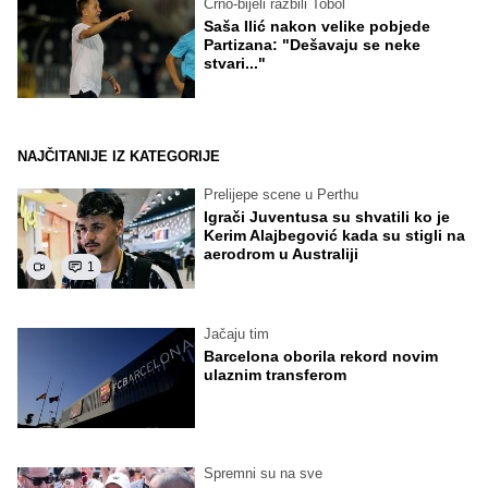
Crno-bijeli razbili Tobol
Saša Ilić nakon velike pobjede
Partizana: "Dešavaju se neke
stvari..."
NAJČITANIJE IZ KATEGORIJE
Prelijepe scene u Perthu
Igrači Juventusa su shvatili ko je
Kerim Alajbegović kada su stigli na
aerodrom u Australiji
1
Jačaju tim
Barcelona oborila rekord novim
ulaznim transferom
Spremni su na sve