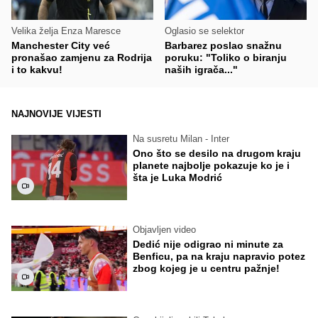
Velika želja Enza Maresce
Oglasio se selektor
Manchester City već
Barbarez poslao snažnu
pronašao zamjenu za Rodrija
poruku: "Toliko o biranju
i to kakvu!
naših igrača..."
NAJNOVIJE VIJESTI
Na susretu Milan - Inter
Ono što se desilo na drugom kraju
planete najbolje pokazuje ko je i
šta je Luka Modrić
Objavljen video
Dedić nije odigrao ni minute za
Benficu, pa na kraju napravio potez
zbog kojeg je u centru pažnje!