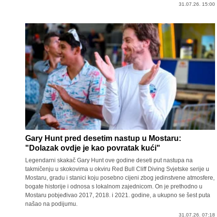
31.07.26. 15:00
Gary Hunt pred desetim nastup u Mostaru:
"Dolazak ovdje je kao povratak kući"
Legendarni skakač Gary Hunt ove godine deseti put nastupa na
takmičenju u skokovima u okviru Red Bull Cliff Diving Svjetske serije u
Mostaru, gradu i stanici koju posebno cijeni zbog jedinstvene atmosfere,
bogate historije i odnosa s lokalnom zajednicom. On je prethodno u
Mostaru pobjeđivao 2017, 2018. i 2021. godine, a ukupno se šest puta
našao na podijumu.
31.07.26. 07:18