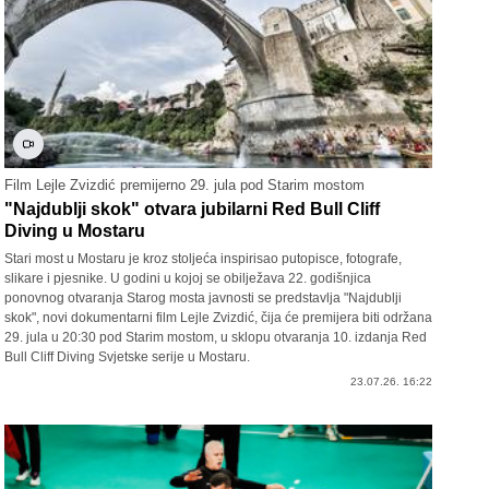
Film Lejle Zvizdić premijerno 29. jula pod Starim mostom
"Najdublji skok" otvara jubilarni Red Bull Cliff
Diving u Mostaru
Stari most u Mostaru je kroz stoljeća inspirisao putopisce, fotografe,
slikare i pjesnike. U godini u kojoj se obilježava 22. godišnjica
ponovnog otvaranja Starog mosta javnosti se predstavlja "Najdublji
skok", novi dokumentarni film Lejle Zvizdić, čija će premijera biti održana
29. jula u 20:30 pod Starim mostom, u sklopu otvaranja 10. izdanja Red
Bull Cliff Diving Svjetske serije u Mostaru.
23.07.26. 16:22