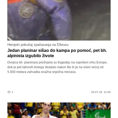
Herojski pokušaj spašavanja na Elbrusu
Jedan planinar sišao do kampa po pomoć, pet bh.
alpinista izgubilo živote
Dvojica bh. planinara preživjela su tragediju na najvišem vrhu Evrope,
dok je pet njihovih kolega stradalo nakon što ih je na visini većoj od
5.000 metara zahvatila snažna snježna mećava.
1
26.07.26. 11:56