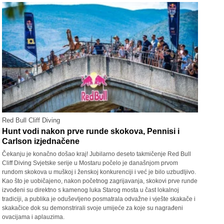
Red Bull Cliff Diving
Hunt vodi nakon prve runde skokova, Pennisi i
Carlson izjednačene
Čekanju je konačno došao kraj! Jubilarno deseto takmičenje Red Bull
Cliff Diving Svjetske serije u Mostaru počelo je današnjom prvom
rundom skokova u muškoj i ženskoj konkurenciji i već je bilo uzbudljivo.
Kao što je uobičajeno, nakon početnog zagrijavanja, skokovi prve runde
izvođeni su direktno s kamenog luka Starog mosta u čast lokalnoj
tradiciji, a publika je oduševljeno posmatrala odvažne i vješte skakače i
skakačice dok su demonstrirali svoje umijeće za koje su nagrađeni
ovacijama i aplauzima.