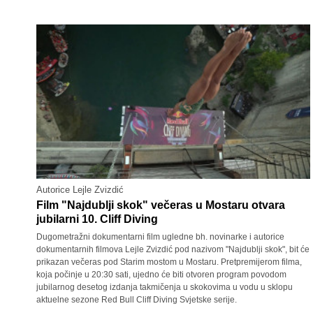
Autorice Lejle Zvizdić
Film "Najdublji skok" večeras u Mostaru otvara
jubilarni 10. Cliff Diving
Dugometražni dokumentarni film ugledne bh. novinarke i autorice
dokumentarnih filmova Lejle Zvizdić pod nazivom "Najdublji skok", bit će
prikazan večeras pod Starim mostom u Mostaru. Pretpremijerom filma,
koja počinje u 20:30 sati, ujedno će biti otvoren program povodom
jubilarnog desetog izdanja takmičenja u skokovima u vodu u sklopu
aktuelne sezone Red Bull Cliff Diving Svjetske serije.