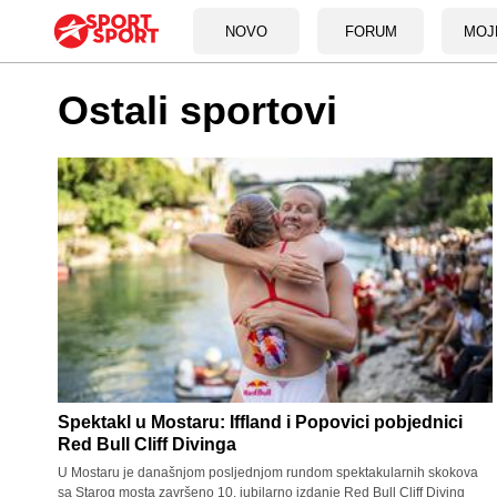
NOVO
FORUM
MOJ
Ostali sportovi
Spektakl u Mostaru: Iffland i Popovici pobjednici
Red Bull Cliff Divinga
U Mostaru je današnjom posljednjom rundom spektakularnih skokova
sa Starog mosta završeno 10. jubilarno izdanje Red Bull Cliff Diving