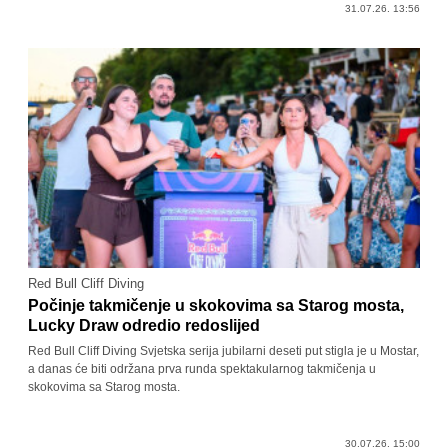
31.07.26. 13:56
Red Bull Cliff Diving
Počinje takmičenje u skokovima sa Starog mosta,
Lucky Draw odredio redoslijed
Red Bull Cliff Diving Svjetska serija jubilarni deseti put stigla je u Mostar,
a danas će biti održana prva runda spektakularnog takmičenja u
skokovima sa Starog mosta.
30.07.26. 15:00