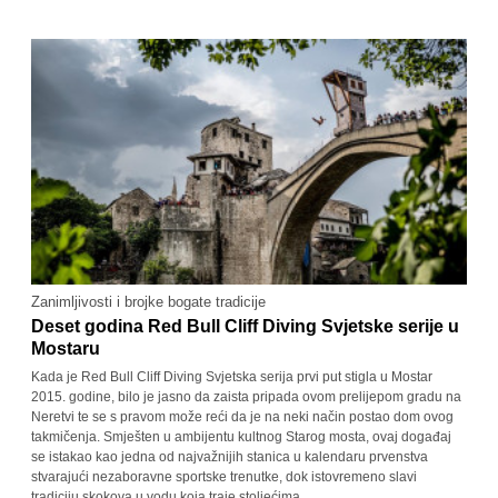
Zanimljivosti i brojke bogate tradicije
Deset godina Red Bull Cliff Diving Svjetske serije u
Mostaru
Kada je Red Bull Cliff Diving Svjetska serija prvi put stigla u Mostar
2015. godine, bilo je jasno da zaista pripada ovom prelijepom gradu na
Neretvi te se s pravom može reći da je na neki način postao dom ovog
takmičenja. Smješten u ambijentu kultnog Starog mosta, ovaj događaj
se istakao kao jedna od najvažnijih stanica u kalendaru prvenstva
stvarajući nezaboravne sportske trenutke, dok istovremeno slavi
tradiciju skokova u vodu koja traje stoljećima.