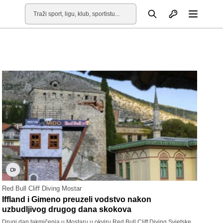
Otvori profil
Pretraga
Otvori
Red Bull Cliff Diving Mostar
Iffland i Gimeno preuzeli vodstvo nakon
uzbudljivog drugog dana skokova
Drugi dan takmičenja u Mostaru u okviru Red Bull Cliff Diving Svjetske