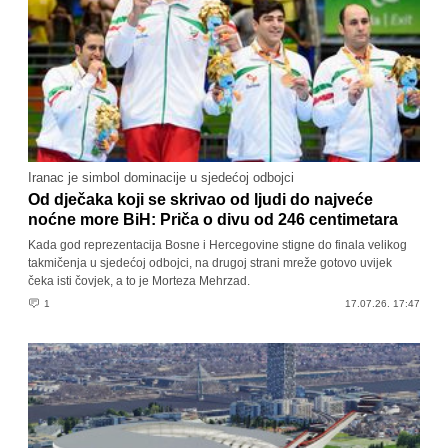
Iranac je simbol dominacije u sjedećoj odbojci
Od dječaka koji se skrivao od ljudi do najveće
noćne more BiH: Priča o divu od 246 centimetara
Kada god reprezentacija Bosne i Hercegovine stigne do finala velikog
takmičenja u sjedećoj odbojci, na drugoj strani mreže gotovo uvijek
čeka isti čovjek, a to je Morteza Mehrzad.
1
17.07.26. 17:47