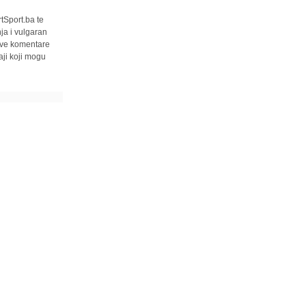
tSport.ba te
ja i vulgaran
 sve komentare
ji koji mogu