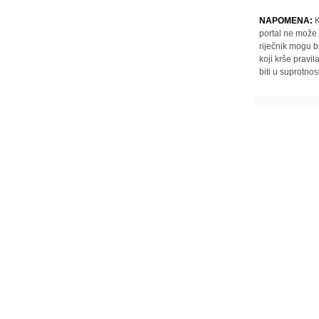
NAPOMENA:
K
portal ne može 
riječnik mogu b
koji krše pravi
biti u suprotnos