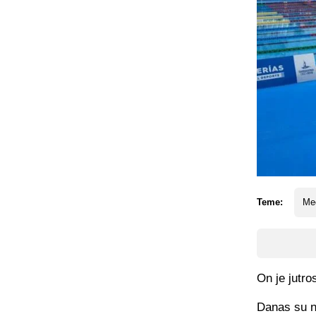
Teme:
Med
On je jutro
Danas su na