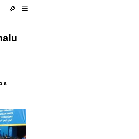
Otvori profil
Otvori meni
nalu
o s