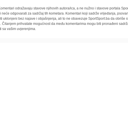
omentari odražavaju stavove njihovih autora/ica, a ne nužno i stavove portala Spor
i neće odgovarati za sadržaj tih kometara. Komentari koji sadrže vrijeđanja, psovan
iti uklonjeni bez najave i objašnjenja, ali to ne obavezuje SportSport.ba da obriše
la. Čitanjem prihvatate mogućnost da među komentarima mogu biti pronađeni sadrža
ti sa vašim uvjerenjima.