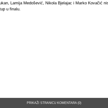
kan, Lamija Medošević, Nikola Bjelajac i Marko Kovačić nis
tup u finalu.
PRIKAŽI STRANICU KOMENTARA (0)