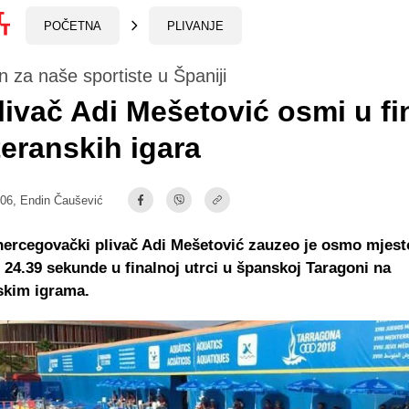
POČETNA
PLIVANJE
 za naše sportiste u Španiji
livač Adi Mešetović osmi u fi
eranskih igara
:06,
Endin Čaušević
ercegovački plivač Adi Mešetović zauzeo je osmo mjest
4.39 sekunde u finalnoj utrci u španskoj Taragoni na
skim igrama.