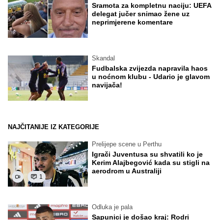
Sramota za kompletnu naciju: UEFA
delegat jučer snimao žene uz
neprimjerene komentare
Skandal
Fudbalska zvijezda napravila haos
u noćnom klubu - Udario je glavom
navijača!
NAJČITANIJE IZ KATEGORIJE
Prelijepe scene u Perthu
Igrači Juventusa su shvatili ko je
Kerim Alajbegović kada su stigli na
aerodrom u Australiji
1
Odluka je pala
Sapunici je došao kraj: Rodri