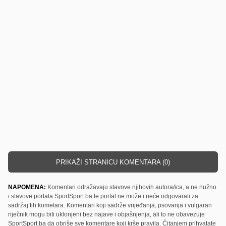
PRIKAŽI STRANICU KOMENTARA (0)
NAPOMENA:
Komentari odražavaju stavove njihovih autora/ica, a ne nužno
i stavove portala SportSport.ba te portal ne može i neće odgovarati za
sadržaj tih kometara. Komentari koji sadrže vrijeđanja, psovanja i vulgaran
riječnik mogu biti uklonjeni bez najave i objašnjenja, ali to ne obavezuje
SportSport.ba da obriše sve komentare koji krše pravila. Čitanjem prihvatate