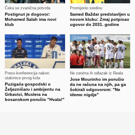
Čeka se zvanična potvrda
Promijenio sredinu
Postignut je dogovor:
Samed Baždar predstavljen u
Mohamed Salah ima novi
novom klubu: Zmaj potpisao
klub
ugovor do 2031. godine
Press-konferencija nakon
Ne zanima ih odlazak iz Reala
utakmice prvog kola
Jose Mourinho im poručio
Puzigaća gospodski o
da ne računa na njih, pa ga
Željezničaru i ambijentu na
šokirali odgovorom: "Ne
Grbavici, Muslera na
idemo nigdje"
bosanskom poručio "Hvala!"