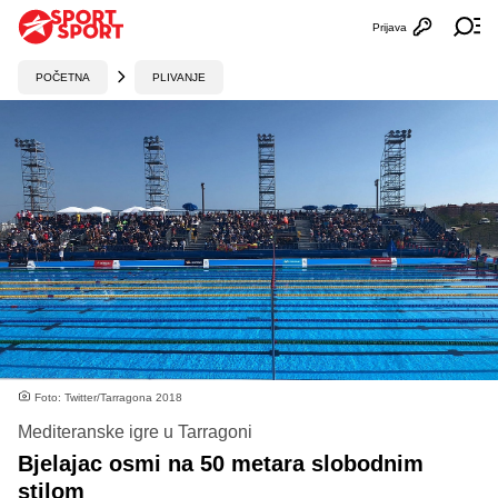
Prijava
Otvori profi
Ot
POČETNA
PLIVANJE
Foto: Twitter/Tarragona 2018
Mediteranske igre u Tarragoni
Bjelajac osmi na 50 metara slobodnim
stilom