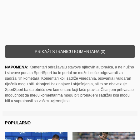
PRIKAŽI STRANICU KOMENTARA (0)
NAPOMENA:
Komentari odražavaju stavove njihovih autora/ica, a ne nužno
i stavove portala SportSport.ba te portal ne može i neće odgovarati za
sadržaj tih kometara. Komentari koji sadrže vrijeđanja, psovanja i vulgaran
riječnik mogu biti uklonjeni bez najave i objašnjenja, ali to ne obavezuje
SportSport.ba da obriše sve komentare koji krše pravila. Čitanjem prihvatate
mogućnost da među komentarima mogu biti pronađeni sadržaji koji mogu
biti u suprotnosti sa vašim uvjerenjima.
POPULARNO