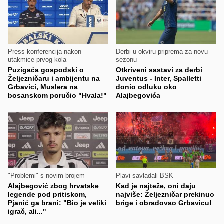
Press-konferencija nakon
Derbi u okviru priprema za novu
utakmice prvog kola
sezonu
Puzigaća gospodski o
Otkriveni sastavi za derbi
Željezničaru i ambijentu na
Juventus - Inter, Spalletti
Grbavici, Muslera na
donio odluku oko
bosanskom poručio "Hvala!"
Alajbegovića
"Problemi" s novim brojem
Plavi savladali BSK
Alajbegović zbog hrvatske
Kad je najteže, oni daju
legende pod pritiskom,
najviše: Željezničar prekinuo
Pjanić ga brani: "Bio je veliki
brige i obradovao Grbavicu!
igrač, ali..."