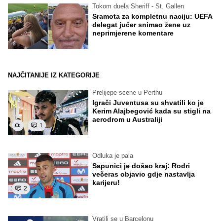
Tokom duela Sheriff - St. Gallen
Sramota za kompletnu naciju: UEFA
delegat jučer snimao žene uz
neprimjerene komentare
NAJČITANIJE IZ KATEGORIJE
Prelijepe scene u Perthu
Igrači Juventusa su shvatili ko je
Kerim Alajbegović kada su stigli na
aerodrom u Australiji
1
Odluka je pala
Sapunici je došao kraj: Rodri
večeras objavio gdje nastavlja
karijeru!
2
Vratili se u Barcelonu