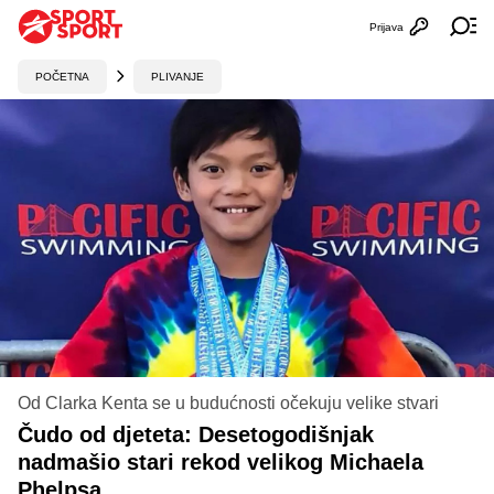
Prijava
Otvori profi
Ot
POČETNA
PLIVANJE
Od Clarka Kenta se u budućnosti očekuju velike stvari
Čudo od djeteta: Desetogodišnjak
nadmašio stari rekod velikog Michaela
Phelpsa