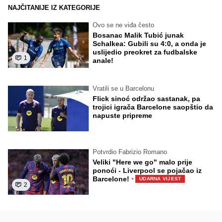
NAJČITANIJE IZ KATEGORIJE
Ovo se ne viđa često
Bosanac Malik Tubić junak
Schalkea: Gubili su 4:0, a onda je
uslijedio preokret za fudbalske
1
anale!
Vratili se u Barcelonu
Flick sinoć održao sastanak, pa
trojici igrača Barcelone saopštio da
napuste pripreme
Potvrdio Fabrizio Romano
Veliki "Here we go" malo prije
ponoći - Liverpool se pojačao iz
·
Barcelone!
UDARNA VIJEST
2