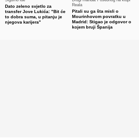
Reala
Dato zeleno svjetlo za
Pitali su ga šta misli o
transfer Jove Lukića: "Bit će
Mourinhovom povratku u
to dobra suma, u pitanju je
Madrid: Stigao je odgovor o
njegova karijera"
kojem bruji Španija