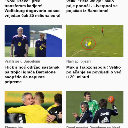
"Novi Džeko" pred
Veliki "Here we go" malo
transferom karijere!
prije ponoći - Liverpool se
Wolfsburg dogovorio posao
pojačao iz Barcelone!
vrijedan čak 25 miliona eura!
Vratili se u Barcelonu
Navijači bijesni
Flick sinoć održao sastanak,
Muk u Trabzonsporu: Veliko
pa trojici igrača Barcelone
pojačanje se povrijedilo već
saopštio da napuste
u 20. minuti
pripreme
Sigurno ide
Drugi mandat Posebnog na klupi