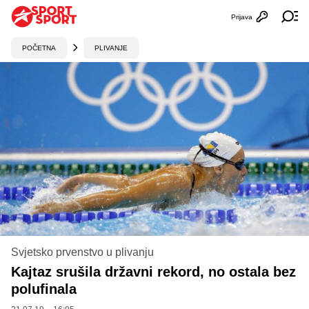
Prijava
Otvori profi
Ot
POČETNA
PLIVANJE
Svjetsko prvenstvo u plivanju
Kajtaz srušila državni rekord, no ostala bez
polufinala