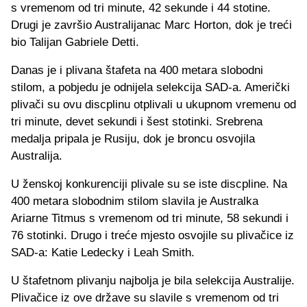
s vremenom od tri minute, 42 sekunde i 44 stotine.
Drugi je završio Australijanac Marc Horton, dok je treći
bio Talijan Gabriele Detti.
Danas je i plivana štafeta na 400 metara slobodni
stilom, a pobjedu je odnijela selekcija SAD-a. Američki
plivači su ovu discplinu otplivali u ukupnom vremenu od
tri minute, devet sekundi i šest stotinki. Srebrena
medalja pripala je Rusiju, dok je broncu osvojila
Australija.
U ženskoj konkurenciji plivale su se iste discpline. Na
400 metara slobodnim stilom slavila je Australka
Ariarne Titmus s vremenom od tri minute, 58 sekundi i
76 stotinki. Drugo i treće mjesto osvojile su plivačice iz
SAD-a: Katie Ledecky i Leah Smith.
U štafetnom plivanju najbolja je bila selekcija Australije.
Plivačice iz ove države su slavile s vremenom od tri