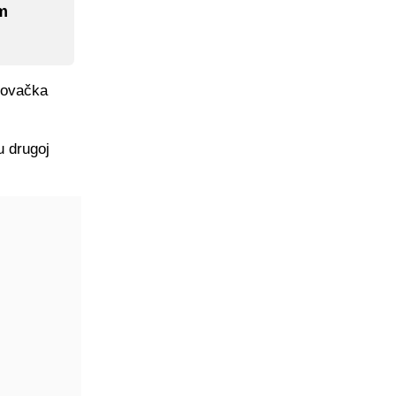
im
govačka
u drugoj