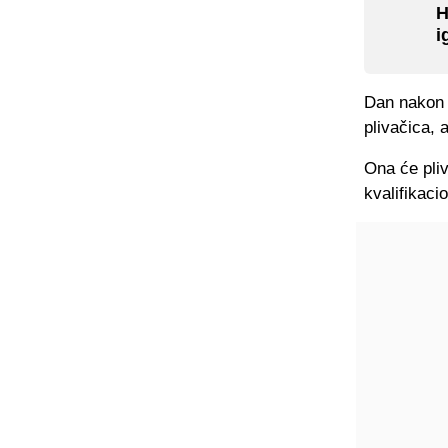
H
i
Dan nakon 
plivačica, 
Ona će pliv
kvalifikacio