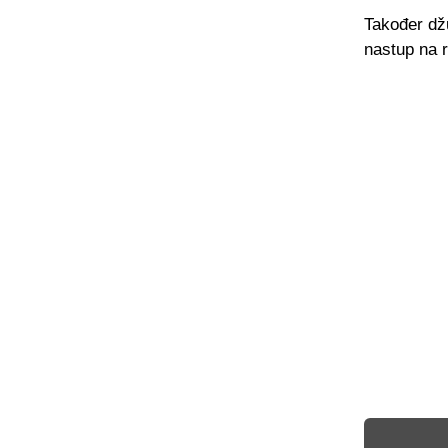
Također džu
nastup na r