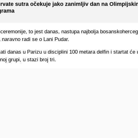
rvate sutra očekuje jako zanimljiv dan na Olimpijsk
grama
ceremonije, to jest danas, nastupa najbolja bosanskoherce
a naravno radi se o Lani Pudar.
ati danas u Parizu u disciplini 100 metara delfin i startat će 
noj grupi, u stazi broj tri.