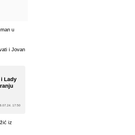
asman u
vati i Jovan
 i Lady
ranju
6.07.24. 17:50
žić iz