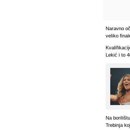
Naravno oče
veliko final
Kvalifikaci
Lekić i to 
Na borilišt
Trebinja koj