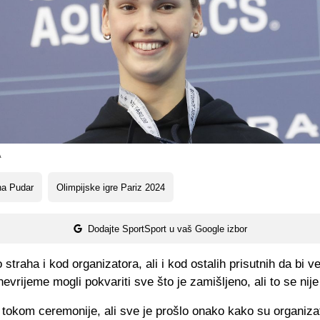
A
na Pudar
Olimpijske igre Pariz 2024
Dodajte SportSport u vaš Google izbor
 straha i kod organizatora, ali i kod ostalih prisutnih da bi ve
 nevrijeme mogli pokvariti sve što je zamišljeno, ali to se nije
o tokom ceremonije, ali sve je prošlo onako kako su organiza