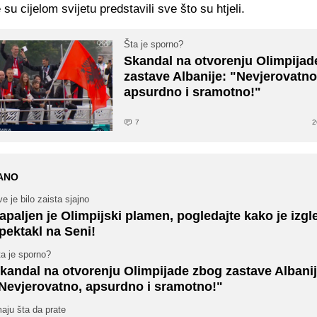
e su cijelom svijetu predstavili sve što su htjeli.
Šta je sporno?
Skandal na otvorenju Olimpijad
zastave Albanije: "Nevjerovatno
apsurdno i sramotno!"
7
2
ANO
e je bilo zaista sjajno
apaljen je Olimpijski plamen, pogledajte kako je izg
pektakl na Seni!
a je sporno?
kandal na otvorenju Olimpijade zbog zastave Albanij
Nevjerovatno, apsurdno i sramotno!"
aju šta da prate