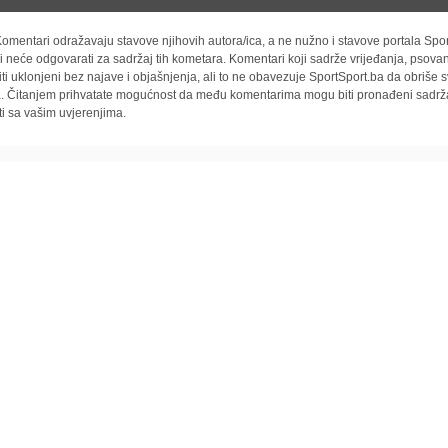
omentari odražavaju stavove njihovih autora/ica, a ne nužno i stavove portala Spor
i neće odgovarati za sadržaj tih kometara. Komentari koji sadrže vrijeđanja, psovan
iti uklonjeni bez najave i objašnjenja, ali to ne obavezuje SportSport.ba da obriše
la. Čitanjem prihvatate mogućnost da među komentarima mogu biti pronađeni sadrža
ti sa vašim uvjerenjima.