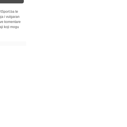
tSport.ba te
ja i vulgaran
 sve komentare
ji koji mogu