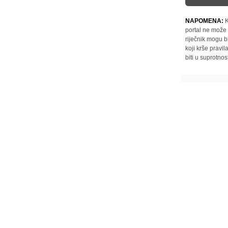
NAPOMENA:
K
portal ne može 
riječnik mogu b
koji krše pravi
biti u suprotnos