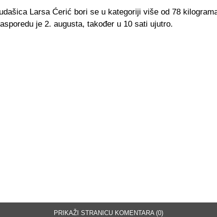
dašica Larsa Ćerić bori se u kategoriji više od 78 kilograma
asporedu je 2. augusta, također u 10 sati ujutro.
PRIKAŽI STRANICU KOMENTARA (0)