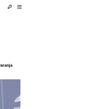
Otvori profil
Otvori meni
varanja