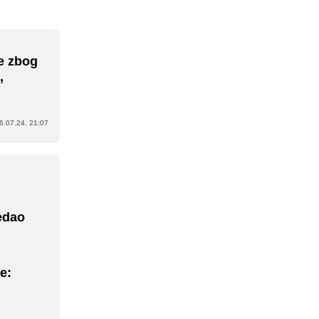
e zbog
,
6.07.24. 21:07
ledao
e: