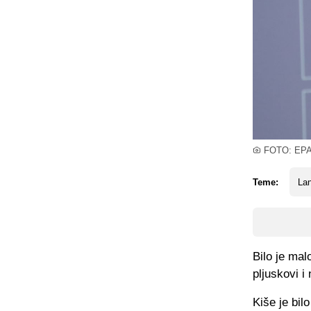
FOTO: EP
Teme:
La
Bilo je malo
pljuskovi i
Kiše je bil