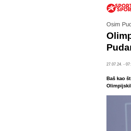
Osim Puda
Olimp
Puda
27.07.24. - 07
Baš kao št
Olimpijski