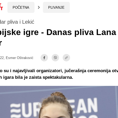
POČETNA
PLIVANJE
r pliva i Lekić
ijske igre - Danas pliva Lana
r
:22,
Esmer Oštraković
o su i najavljivali organizatori, jučerašnja ceremonija ot
h igara bila je zaista spektakularna.