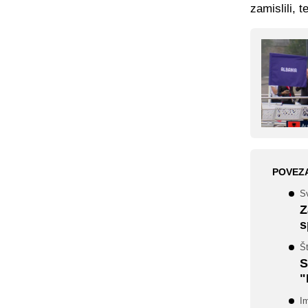
zamislili, t
POVEZ
Sv
Z
s
Št
S
"
Im