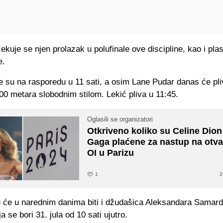
kuje se njen prolazak u polufinale ove discipline, kao i pl
e.
je su na rasporedu u 11 sati, a osim Lane Pudar danas će pli
400 metara slobodnim stilom. Lekić pliva u 11:45.
Oglasili se organizatori
Otkriveno koliko su Celine Dion
Gaga plaćene za nastup na otva
OI u Parizu
1
2
u će u narednim danima biti i džudašica Aleksandara Samard
a se bori 31. jula od 10 sati ujutro.