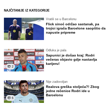
NAJČITANIJE IZ KATEGORIJE
Vratili se u Barcelonu
Flick sinoć održao sastanak, pa
trojici igrača Barcelone saopštio da
napuste pripreme
Odluka je pala
Sapunici je došao kraj: Rodri
večeras objavio gdje nastavlja
karijeru!
2
Nije zadovoljan
Realova greška stoljeća?! Zbog
jedne rečenice Rodri ide u
Barcelonu
6