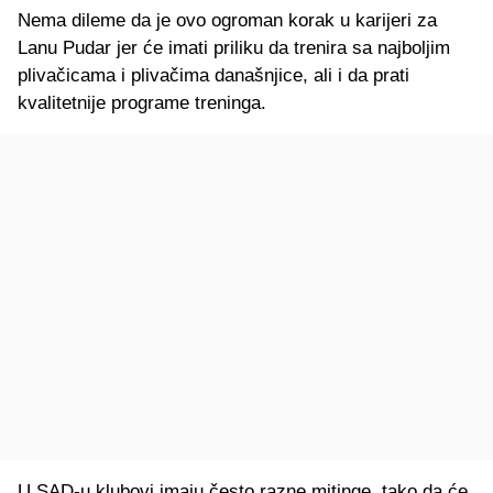
Nema dileme da je ovo ogroman korak u karijeri za
Lanu Pudar jer će imati priliku da trenira sa najboljim
plivačicama i plivačima današnjice, ali i da prati
kvalitetnije programe treninga.
U SAD-u klubovi imaju često razne mitinge, tako da će