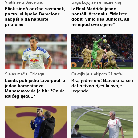
Vratili se u Barcelonu
Saga kojoj se ne nazire kraj
Flick sinoć održao sastanak,
Iz Real Madrida jasno
pa trojici igrača Barcelone
poručili Arsenalu: "Možete
saopštio da napuste
dobiti Viniciusa Juniora, ali
pripreme
ne ispod ove cijene"
Sjajan meč u Chicagu
Osvojio je s ekipom 21 trofej
Leeds pobijedio Liverpool, a
Kraj jedne ere: Barcelona se i
jedan komentar za
definitivno riješila svoje
Muharemovića je hit: "On će
legende
idućeg ljeta..."