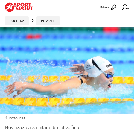
Prijava
Otvori profi
Ot
POČETNA
PLIVANJE
FOTO: EPA
Novi izazovi za mladu bh. plivačicu