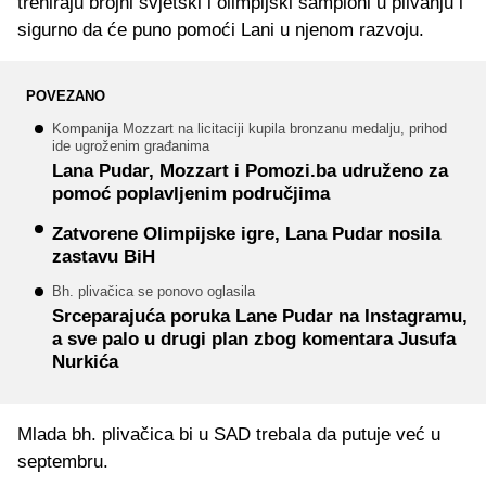
treniraju brojni svjetski i olimpijski šampioni u plivanju i
sigurno da će puno pomoći Lani u njenom razvoju.
POVEZANO
Kompanija Mozzart na licitaciji kupila bronzanu medalju, prihod
ide ugroženim građanima
Lana Pudar, Mozzart i Pomozi.ba udruženo za
pomoć poplavljenim područjima
Zatvorene Olimpijske igre, Lana Pudar nosila
zastavu BiH
Bh. plivačica se ponovo oglasila
Srceparajuća poruka Lane Pudar na Instagramu,
a sve palo u drugi plan zbog komentara Jusufa
Nurkića
Mlada bh. plivačica bi u SAD trebala da putuje već u
septembru.