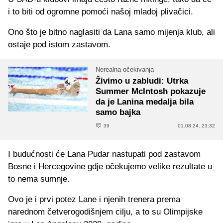
i to biti od ogromne pomoći našoj mladoj plivačici.
Ono što je bitno naglasiti da Lana samo mijenja klub, ali
ostaje pod istom zastavom.
Nerealna očekivanja
Živimo u zabludi: Utrka
Summer McIntosh pokazuje
da je Lanina medalja bila
samo bajka
39
01.08.24. 23:32
I budućnosti će Lana Pudar nastupati pod zastavom
Bosne i Hercegovine gdje očekujemo velike rezultate u
to nema sumnje.
Ovo je i prvi potez Lane i njenih trenera prema
narednom četverogodišnjem cilju, a to su Olimpijske