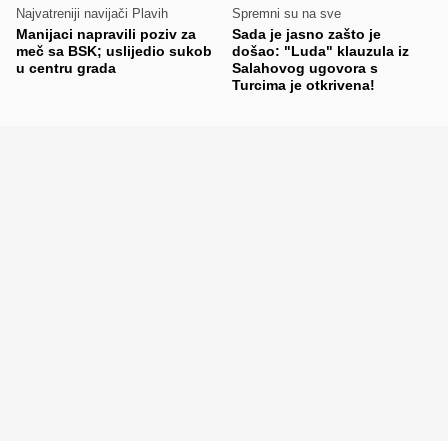
Najvatreniji navijači Plavih
Spremni su na sve
Manijaci napravili poziv za
Sada je jasno zašto je
meč sa BSK; uslijedio sukob
došao: "Luda" klauzula iz
u centru grada
Salahovog ugovora s
Turcima je otkrivena!