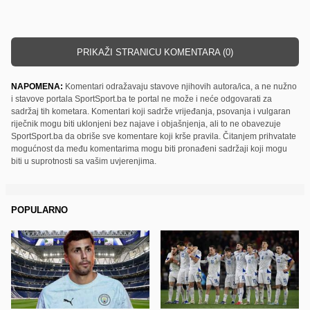
PRIKAŽI STRANICU KOMENTARA (0)
NAPOMENA:
Komentari odražavaju stavove njihovih autora/ica, a ne nužno
i stavove portala SportSport.ba te portal ne može i neće odgovarati za
sadržaj tih kometara. Komentari koji sadrže vrijeđanja, psovanja i vulgaran
riječnik mogu biti uklonjeni bez najave i objašnjenja, ali to ne obavezuje
SportSport.ba da obriše sve komentare koji krše pravila. Čitanjem prihvatate
mogućnost da među komentarima mogu biti pronađeni sadržaji koji mogu
biti u suprotnosti sa vašim uvjerenjima.
POPULARNO