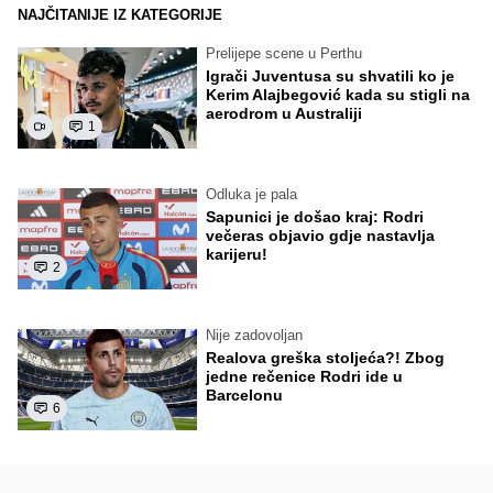
NAJČITANIJE IZ KATEGORIJE
Prelijepe scene u Perthu
Igrači Juventusa su shvatili ko je
Kerim Alajbegović kada su stigli na
aerodrom u Australiji
1
Odluka je pala
Sapunici je došao kraj: Rodri
večeras objavio gdje nastavlja
karijeru!
2
Nije zadovoljan
Realova greška stoljeća?! Zbog
jedne rečenice Rodri ide u
Barcelonu
6