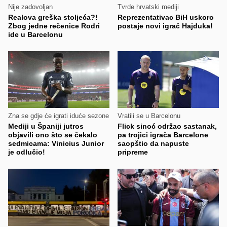
Nije zadovoljan
Tvrde hrvatski mediji
Realova greška stoljeća?!
Reprezentativac BiH uskoro
Zbog jedne rečenice Rodri
postaje novi igrač Hajduka!
ide u Barcelonu
Zna se gdje će igrati iduće sezone
Vratili se u Barcelonu
Mediji u Španiji jutros
Flick sinoć održao sastanak,
objavili ono što se čekalo
pa trojici igrača Barcelone
sedmicama: Vinicius Junior
saopštio da napuste
je odlučio!
pripreme