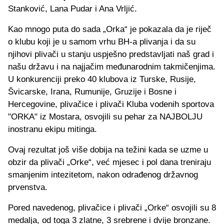
Stanković, Lana Pudar i Ana Vrljić.
Kao mnogo puta do sada „Orka“ je pokazala da je riječ
o klubu koji je u samom vrhu BH-a plivanja i da su
njihovi plivači u stanju uspješno predstavljati naš grad i
našu državu i na najjačim međunarodnim takmičenjima.
U konkurenciji preko 40 klubova iz Turske, Rusije,
Švicarske, Irana, Rumunije, Gruzije i Bosne i
Hercegovine, plivačice i plivači Kluba vodenih sportova
"ORKA" iz Mostara, osvojili su pehar za NAJBOLJU
inostranu ekipu mitinga.
Ovaj rezultat još više dobija na težini kada se uzme u
obzir da plivači „Orke“, već mjesec i pol dana treniraju
smanjenim intezitetom, nakon odrađenog državnog
prvenstva.
Pored navedenog, plivačice i plivači „Orke“ osvojili su 8
medalja, od toga 3 zlatne, 3 srebrene i dvije bronzane.