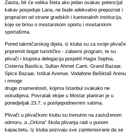
Zaista, bit će velika šteta ako jedan ovakav potencijal
kakav posjeduje Lana, ne bude adekvatno prepoznat i
propraćen od strane gradskih i kantonalnih institucija,
koje se brinu o mostarskom sportu i mostarskim
sportašima.
Pored takmičarskog dijela, iz kluba su za svoje plivače
pripremili bogat turističko - zabavni program, te su
plivači i klupska delegacija posjetili Hagia Sophia,
Cisterna Basilica, Sultan Ahmet Cami, Grand Bazaar,
Spice Bazaar, Istikal Avenue, Vodafone Bešiktaš Arenu
i mnoge
druge znamenitosti, kojima Istanbul svakako ne
oskudijeva. Povratak ekipe u Mostar planiran je u
ponedjeljak 23.7. u poslijepodnevnim satima.
Plivači u plivačkom klubu su trenutno na zasluženom
odmoru, a „Orkina“ škola plivanja radi u punom
kapacitetu. Iz kluba pozivaju sve zainteresirane da se