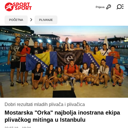
Prijava
Otvori profi
Ot
POČETNA
PLIVANJE
Dobri rezultati mladih plivača i plivačica
Mostarska "Orka" najbolja inostrana ekipa
plivačkog mitinga u Istanbulu