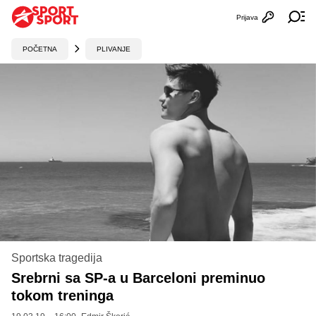
Prijava
Otvori profi
Ot
POČETNA
PLIVANJE
Sportska tragedija
Srebrni sa SP-a u Barceloni preminuo
tokom treninga