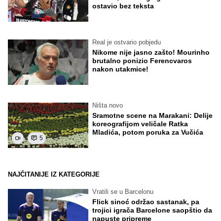
ostavio bez teksta
Real je ostvario pobjedu
Nikome nije jasno zašto! Mourinho
brutalno ponizio Ferencvaros
nakon utakmice!
Ništa novo
Sramotne scene na Marakani: Delije
koreografijom veličale Ratka
Mladića, potom poruka za Vučića
5
NAJČITANIJE IZ KATEGORIJE
Vratili se u Barcelonu
Flick sinoć održao sastanak, pa
trojici igrača Barcelone saopštio da
napuste pripreme