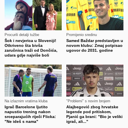
Procurili detalji tužbe
Promijenio sredinu
Šok i nevjerica u Sloveniji!
Samed Baždar predstavljen u
Otkriveno šta bivša
novom klubu: Zmaj potpisao
zaručnica traži od Dončića,
ugovor do 2031. godine
udara gdje najviše boli
Na izlaznim vratima kluba
"Problemi" s novim brojem
Igrač Barcelone ljutito
Alajbegović zbog hrvatske
napustio trening nakon
legende pod pritiskom,
srceparajućih riječi Flicka:
Pjanić ga brani: "Bio je veliki
"Ne ideš s nama"
igrač, ali..."