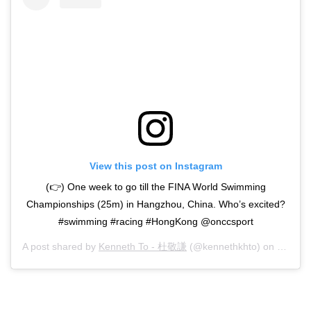
View this post on Instagram
(👉) One week to go till the FINA World Swimming
Championships (25m) in Hangzhou, China. Who’s excited?
#swimming #racing #HongKong @onccsport
A post shared by
Kenneth To - 杜敬謙
(@kennethkhto) on
Dec 2,