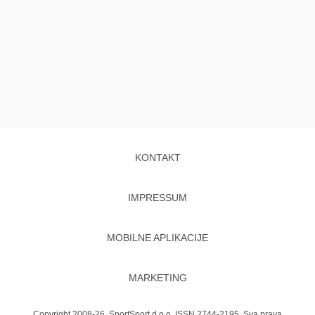
KONTAKT
IMPRESSUM
MOBILNE APLIKACIJE
MARKETING
Copyright 2008-26. SportSport d.o.o. ISSN 2744-2195. Sva prava