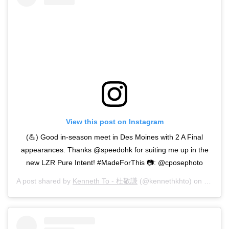
View this post on Instagram
(💪) Good in-season meet in Des Moines with 2 A Final
appearances. Thanks @speedohk for suiting me up in the
new LZR Pure Intent! #MadeForThis 📷: @cposephoto
A post shared by
Kenneth To - 杜敬謙
(@kennethkhto) on
Mar 10