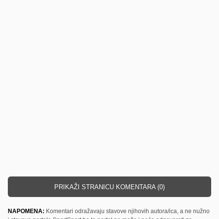
PRIKAŽI STRANICU KOMENTARA (0)
NAPOMENA:
Komentari odražavaju stavove njihovih autora/ica, a ne nužno