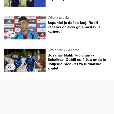
Odluka je pala
Sapunici je došao kraj: Rodri
večeras objavio gdje nastavlja
karijeru!
2
Ovo se ne viđa često
Bosanac Malik Tubić junak
Schalkea: Gubili su 4:0, a onda je
uslijedio preokret za fudbalske
1
anale!