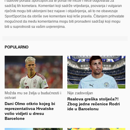
i stavove portala SportSport.ba te portal ne može i neće odgovarati za
sadržaj tih kometara. Komentari koji sadrže vrijeđanja, psovanja i vulgaran
riječnik mogu biti uklonjeni bez najave i objašnjenja, ali to ne obavezuje
SportSport.ba da obriše sve komentare koji krše pravila. Čitanjem prihvatate
mogućnost da među komentarima mogu biti pronađeni sadržaji koji mogu
biti u suprotnosti sa vašim uvjerenjima.
POPULARNO
Možda mu se želja u budućnosti i
Nije zadovoljan
ostvari
Realova greška stoljeća?!
Dani Olmo otkrio kojeg bi
Zbog jedne rečenice Rodri
reprezentativca Hrvatske
ide u Barcelonu
volio vidjeti u dresu
Barcelone