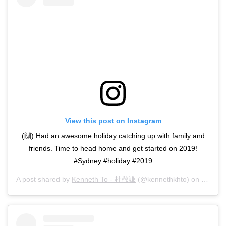
View this post on Instagram
(🙌) Had an awesome holiday catching up with family and
friends. Time to head home and get started on 2019!
#Sydney #holiday #2019
A post shared by
Kenneth To - 杜敬謙
(@kennethkhto) on
Dec 31