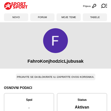
Prijava
Otvori profi
Ot
NOVO
FORUM
MOJE TEME
TABELE
FahroKonjhodzicLjubusak
PRIJAVITE SE DA BLOKIRATE ILI ZAPRATITE OVOG KORISNIKA.
OSNOVNI PODACI
Spol
Status
Aktivan
-