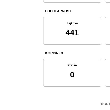
POPULARNOST
Lajkova
441
KORISNICI
Pratim
0
KON