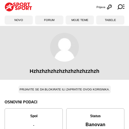
Prijava
Otvori profi
Ot
NOVO
FORUM
MOJE TEME
TABELE
Hzhzhzhzhzhzhzhzhzhzzhzh
PRIJAVITE SE DA BLOKIRATE ILI ZAPRATITE OVOG KORISNIKA.
OSNOVNI PODACI
Spol
Status
Banovan
-