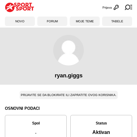
Prijava
Otvori profi
Ot
NOVO
FORUM
MOJE TEME
TABELE
ryan.giggs
PRIJAVITE SE DA BLOKIRATE ILI ZAPRATITE OVOG KORISNIKA.
OSNOVNI PODACI
Spol
Status
Aktivan
-