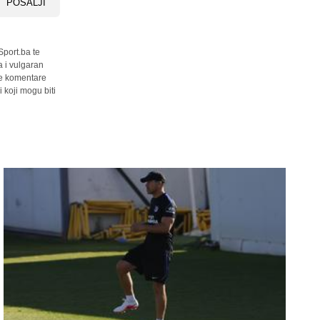
POŠALJI
Sport.ba te
a i vulgaran
sve komentare
 koji mogu biti