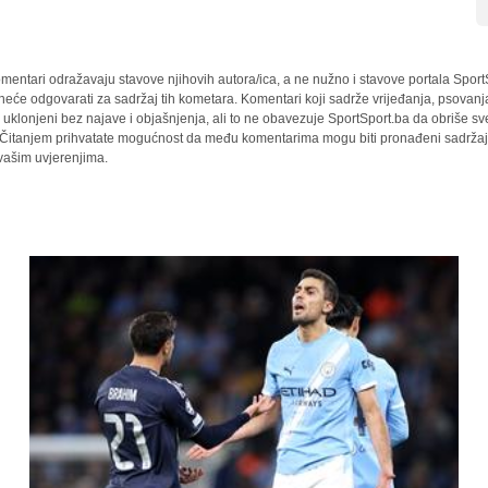
mentari odražavaju stavove njihovih autora/ica, a ne nužno i stavove portala Sport
 neće odgovarati za sadržaj tih kometara. Komentari koji sadrže vrijeđanja, psovanj
i uklonjeni bez najave i objašnjenja, ali to ne obavezuje SportSport.ba da obriše 
a. Čitanjem prihvatate mogućnost da među komentarima mogu biti pronađeni sadržaji
 vašim uvjerenjima.