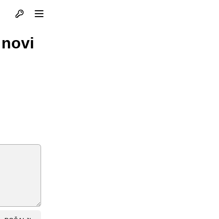
Otvori profil
Otvori meni
 novi