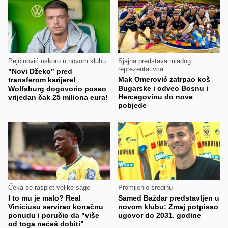
Pejčinović uskoro u novom klubu
Sjajna predstava mladog
reprezentativca
"Novi Džeko" pred
Mak Omerović zatrpao koš
transferom karijere!
Bugarske i odveo Bosnu i
Wolfsburg dogovorio posao
Hercegovinu do nove
vrijedan čak 25 miliona eura!
pobjede
Čeka se rasplet velike sage
Promijenio sredinu
I to mu je malo? Real
Samed Baždar predstavljen u
Viniciusu servirao konačnu
novom klubu: Zmaj potpisao
ponudu i poručio da "više
ugovor do 2031. godine
od toga nećeš dobiti"