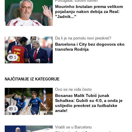
Portugalac surovo iskren
Mourinho brutalan prema velikom
pojačanju nakon debija za Real:
"Jadnik..."
Da li je na pomolu novi preokret?
Barcelona i City bez dogovora oko
transfera Rodrija
1
NAJČITANIJE IZ KATEGORIJE
Ovo se ne viđa često
Bosanac Malik Tubić junak
Schalkea: Gubili su 4:0, a onda je
uslijedio preokret za fudbalske
1
anale!
Vratili se u Barcelonu