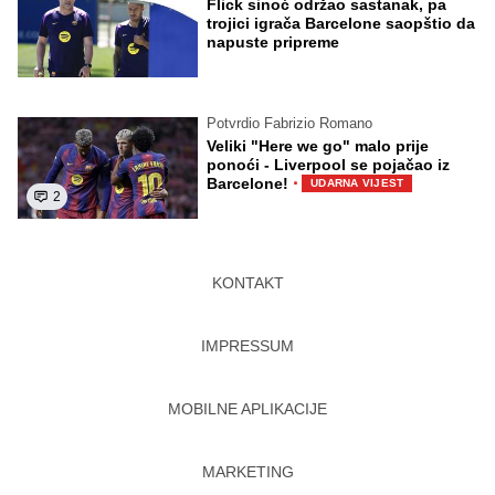
Flick sinoć održao sastanak, pa
trojici igrača Barcelone saopštio da
napuste pripreme
Potvrdio Fabrizio Romano
Veliki "Here we go" malo prije
ponoći - Liverpool se pojačao iz
·
Barcelone!
UDARNA VIJEST
2
KONTAKT
IMPRESSUM
MOBILNE APLIKACIJE
MARKETING