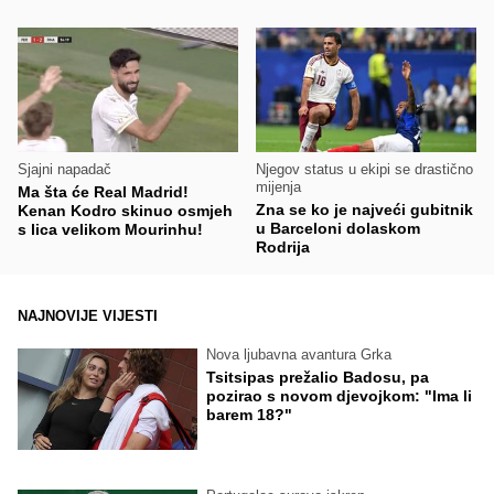
Sjajni napadač
Njegov status u ekipi se drastično
mijenja
Ma šta će Real Madrid!
Zna se ko je najveći gubitnik
Kenan Kodro skinuo osmjeh
u Barceloni dolaskom
s lica velikom Mourinhu!
Rodrija
NAJNOVIJE VIJESTI
Nova ljubavna avantura Grka
Tsitsipas prežalio Badosu, pa
pozirao s novom djevojkom: "Ima li
barem 18?"