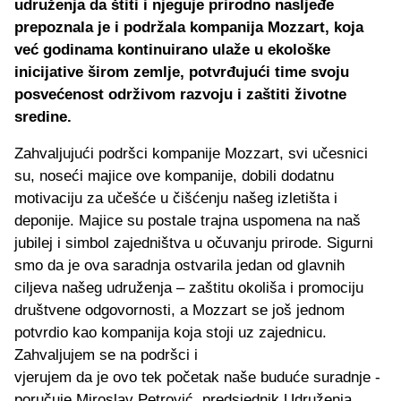
udruženja da štiti i njeguje prirodno nasljeđe
prepoznala je i podržala kompanija Mozzart, koja
već godinama kontinuirano ulaže u ekološke
inicijative širom zemlje, potvrđujući time svoju
posvećenost održivom razvoju i zaštiti životne
sredine.
Zahvaljujući podršci kompanije Mozzart, svi učesnici
su, noseći majice ove kompanije, dobili dodatnu
motivaciju za učešće u čišćenju našeg izletišta i
deponije. Majice su postale trajna uspomena na naš
jubilej i simbol zajedništva u očuvanju prirode. Sigurni
smo da je ova saradnja ostvarila jedan od glavnih
ciljeva našeg udruženja – zaštitu okoliša i promociju
društvene odgovornosti, a Mozzart se još jednom
potvrdio kao kompanija koja stoji uz zajednicu.
Zahvaljujem se na podršci i
vjerujem da je ovo tek početak naše buduće suradnje -
poručuje Miroslav Petrović, predsjednik Udruženja