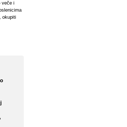
 veče i
oslenicima
 okupiti
mo
j
”