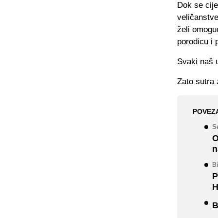
Dok se cij
veličanstv
želi omoguć
porodicu i 
Svaki naš u
Zato sutra
POVEZ
S
O
n
B
P
H
B