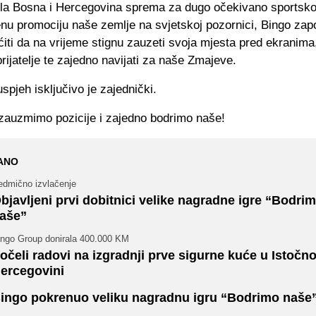
ela Bosna i Hercegovina sprema za dugo očekivano sportsko
enu promociju naše zemlje na svjetskoj pozornici, Bingo zap
iti da na vrijeme stignu zauzeti svoja mjesta pred ekranima,
prijatelje te zajedno navijati za naše Zmajeve.
spjeh isključivo je zajednički.
 zauzmimo pozicije i zajedno bodrimo naše!
ANO
edmično izvlačenje
bjavljeni prvi dobitnici velike nagradne igre “Bodri
aše”
ingo Group donirala 400.000 KM
očeli radovi na izgradnji prve sigurne kuće u Istočno
ercegovini
ingo pokrenuo veliku nagradnu igru “Bodrimo naše