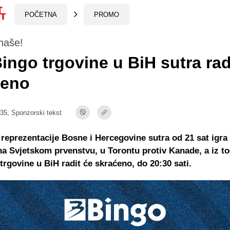
POČETNA
PROMO
naše!
ingo trgovine u BiH sutra ra
ćeno
:35,
Sponzorski tekst
reprezentacije Bosne i Hercegovine sutra od 21 sat igra
a Svjetskom prvenstvu, u Torontu protiv Kanade, a iz to
trgovine u BiH radit će skraćeno, do 20:30 sati.