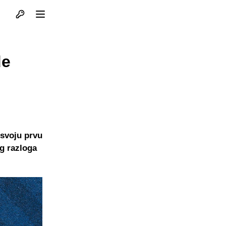
Otvori profil
Otvori meni
de
 svoju prvu
g razloga