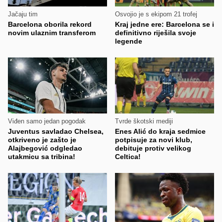
Jačaju tim
Osvojio je s ekipom 21 trofej
Barcelona oborila rekord
Kraj jedne ere: Barcelona se i
novim ulaznim transferom
definitivno riješila svoje
legende
Viđen samo jedan pogodak
Tvrde škotski mediji
Juventus savladao Chelsea,
Enes Alić do kraja sedmice
otkriveno je zašto je
potpisuje za novi klub,
Alajbegović odgledao
debituje protiv velikog
utakmicu sa tribina!
Celtica!