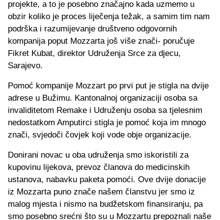
projekte, a to je posebno značajno kada uzmemo u
obzir koliko je proces liječenja težak, a samim tim nam
podrška i razumijevanje društveno odgovornih
kompanija poput Mozzarta još više znači- poručuje
Fikret Kubat, direktor Udruženja Srce za djecu,
Sarajevo.
Pomoć kompanije Mozzart po prvi put je stigla na dvije
adrese u Bužimu. Kantonalnoj organizaciji osoba sa
invaliditetom Remake i Udruženju osoba sa tjelesnim
nedostatkom Amputirci stigla je pomoć koja im mnogo
znači, svjedoči čovjek koji vode obje organizacije.
Donirani novac u oba udruženja smo iskoristili za
kupovinu lijekova, prevoz članova do medicinskih
ustanova, nabavku paketa pomoći. Ove dvije donacije
iz Mozzarta puno znače našem članstvu jer smo iz
malog mjesta i nismo na budžetskom finansiranju, pa
smo posebno srećni što su u Mozzartu prepoznali naše