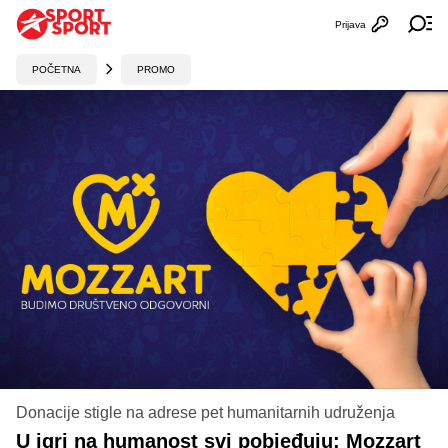
Prijava
Otvori profi
Ot
POČETNA
PROMO
Donacije stigle na adrese pet humanitarnih udruženja
U igri na humanost svi pobjeđuju: Mozzart