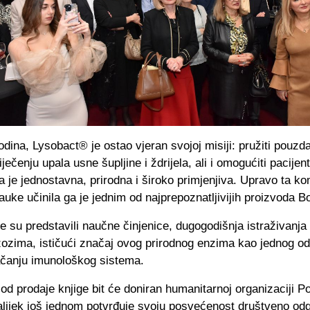
dina, Lysobact® je ostao vjeran svojoj misiji: pružiti pouzd
iječenju upala usne šupljine i ždrijela, ali i omogućiti pacijen
ja je jednostavna, prirodna i široko primjenjiva. Upravo ta k
 nauke učinila ga je jednim od najprepoznatljivijih proizvoda B
ge su predstavili naučne činjenice, dugogodišnja istraživanja 
zozima, ističući značaj ovog prirodnog enzima kao jednog od
jačanju imunološkog sistema.
od prodaje knjige bit će doniran humanitarnoj organizaciji P
lijek još jednom potvrđuje svoju posvećenost društveno o