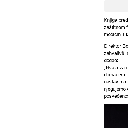
Knjiga pre
zaštitnom 
medicini i f
Direktor B
zahvalivši
dodao:
„Hvala vam 
domaćem br
nastavimo u
njegujemo o
posvećenos