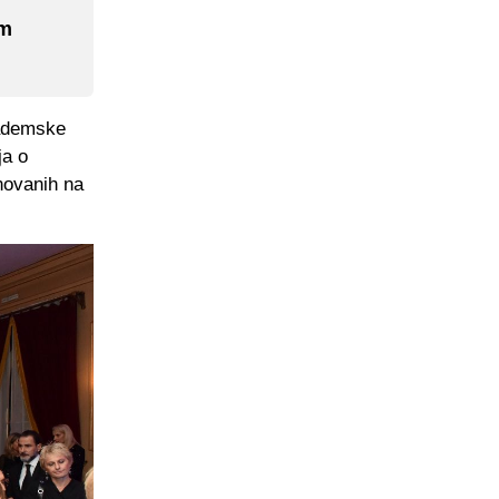
om
kademske
ja o
novanih na