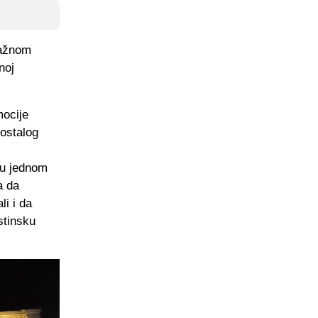
važnom
noj
mocije
ostalog
agu jednom
a da
li i da
stinsku