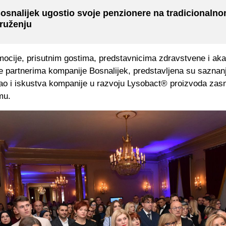
osnalijek ugostio svoje penzionere na tradicionaln
ruženju
ocije, prisutnim gostima, predstavnicima zdravstvene i a
e partnerima kompanije Bosnalijek, predstavljena su saznan
kao i iskustva kompanije u razvoju Lysobact® proizvoda zas
mu.