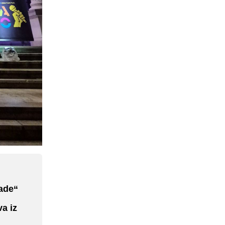
ade“
a iz