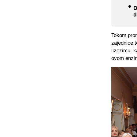
B
d
Tokom prom
zajednice t
lizozimu, 
ovom enzi