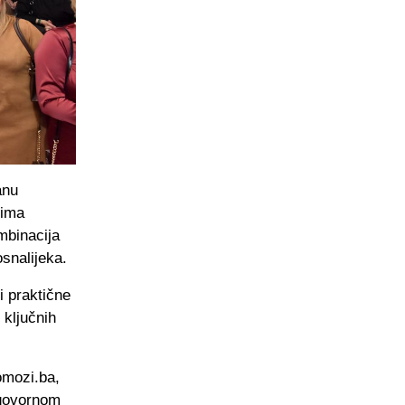
anu
tima
ombinacija
osnalijeka.
i praktične
 ključnih
omozi.ba,
dgovornom