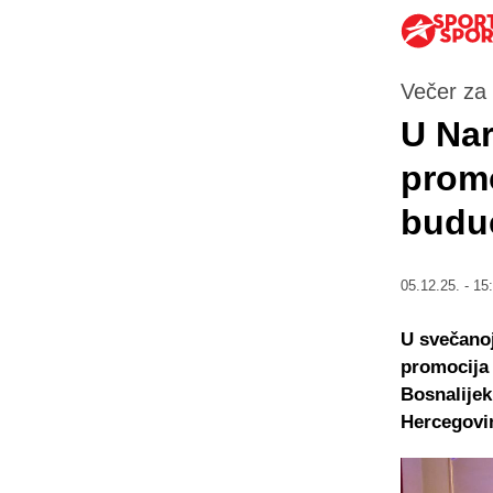
Večer za
U Na
promo
budu
05.12.25. - 15
U svečanoj
promocija 
Bosnalijek
Hercegovi