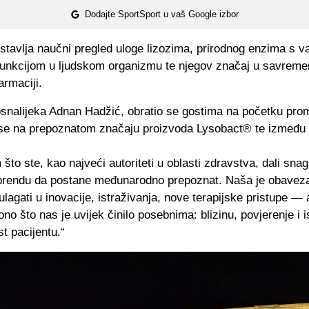
Dodajte SportSport u vaš Google izbor
dstavlja naučni pregled uloge lizozima, prirodnog enzima s 
funkcijom u ljudskom organizmu te njegov značaj u savreme
armaciji.
osnalijeka Adnan Hadžić, obratio se gostima na početku pro
 se na prepoznatom značaju proizvoda Lysobact® te između 
što ste, kao najveći autoriteti u oblasti zdravstva, dali sn
endu da postane međunarodno prepoznat. Naša je obavez
lagati u inovacije, istraživanja, nove terapijske pristupe — a
no što nas je uvijek činilo posebnima: blizinu, povjerenje i i
t pacijentu.“