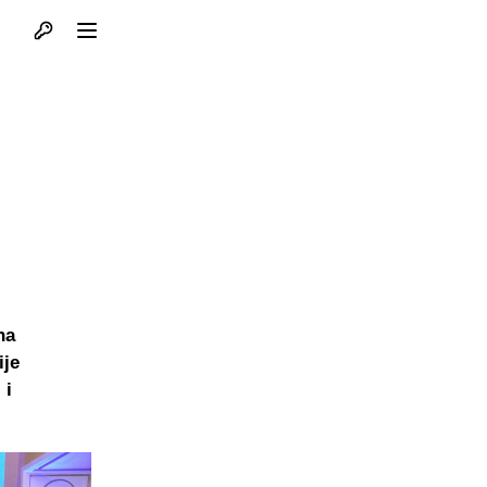
Otvori profil
Otvori meni
na
ije
 i