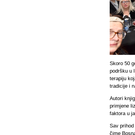
Skoro 50 go
podršku u l
terapiju ko
tradicije i
Autori knji
primjene li
faktora u 
Sav prihod 
čime Bosna