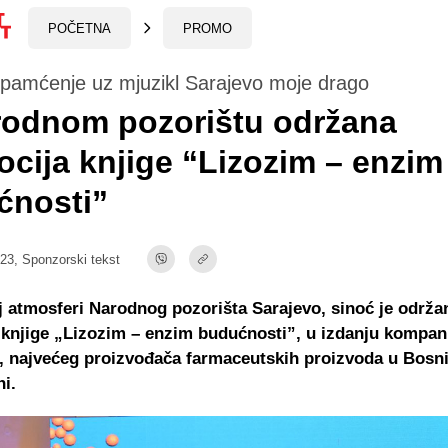
POČETNA
PROMO
 pamćenje uz mjuzikl Sarajevo moje drago
rodnom pozorištu održana
cija knjige “Lizozim – enzim
ćnosti”
:23,
Sponzorski tekst
 atmosferi Narodnog pozorišta Sarajevo, sinoć je održa
knjige „Lizozim – enzim budućnosti”, u izdanju kompan
, najvećeg proizvođača farmaceutskih proizvoda u Bosni
ni.