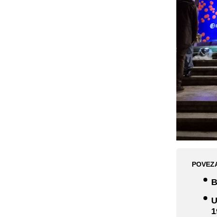
POVEZ
B
U
1