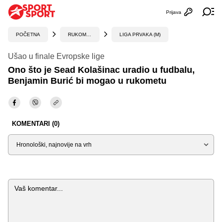
Prijava
Otvori profi
Ot
POČETNA
RUKOMET
LIGA PRVAKA (M)
Ušao u finale Evropske lige
Ono što je Sead Kolašinac uradio u fudbalu,
Benjamin Burić bi mogao u rukometu
KOMENTARI (0)
Sortiraj
Komentar