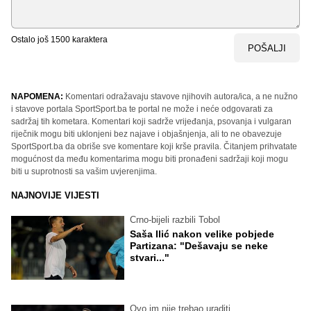
Ostalo još
1500
karaktera
POŠALJI
NAPOMENA:
Komentari odražavaju stavove njihovih autora/ica, a ne nužno
i stavove portala SportSport.ba te portal ne može i neće odgovarati za
sadržaj tih kometara. Komentari koji sadrže vrijeđanja, psovanja i vulgaran
riječnik mogu biti uklonjeni bez najave i objašnjenja, ali to ne obavezuje
SportSport.ba da obriše sve komentare koji krše pravila. Čitanjem prihvatate
mogućnost da među komentarima mogu biti pronađeni sadržaji koji mogu
biti u suprotnosti sa vašim uvjerenjima.
NAJNOVIJE VIJESTI
Crno-bijeli razbili Tobol
Saša Ilić nakon velike pobjede
Partizana: "Dešavaju se neke
stvari..."
Ovo im nije trebao uraditi