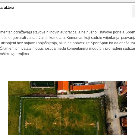
araktera
mentari odražavaju stavove njihovih autora/ica, a ne nužno i stavove portala Sport
 neće odgovarati za sadržaj tih kometara. Komentari koji sadrže vrijeđanja, psovanj
i uklonjeni bez najave i objašnjenja, ali to ne obavezuje SportSport.ba da obriše 
a. Čitanjem prihvatate mogućnost da među komentarima mogu biti pronađeni sadržaji
 vašim uvjerenjima.