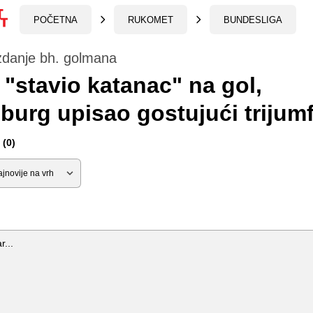
POČETNA
RUKOMET
BUNDESLIGA
zdanje bh. golmana
 "stavio katanac" na gol,
burg upisao gostujući trijum
(0)