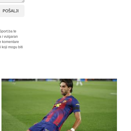
POŠALJI
Sport.ba te
a i vulgaran
sve komentare
 koji mogu biti