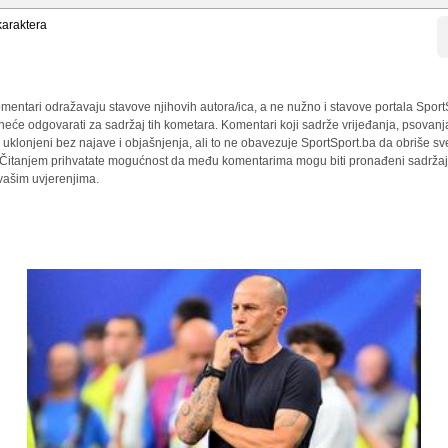
araktera
mentari odražavaju stavove njihovih autora/ica, a ne nužno i stavove portala Sport
 neće odgovarati za sadržaj tih kometara. Komentari koji sadrže vrijeđanja, psovanj
i uklonjeni bez najave i objašnjenja, ali to ne obavezuje SportSport.ba da obriše 
a. Čitanjem prihvatate mogućnost da među komentarima mogu biti pronađeni sadržaji
 vašim uvjerenjima.