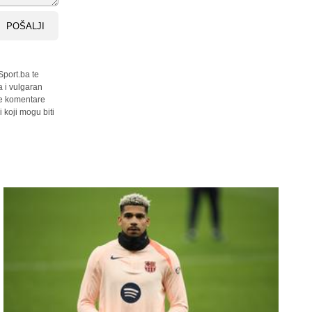
POŠALJI
Sport.ba te
a i vulgaran
sve komentare
 koji mogu biti