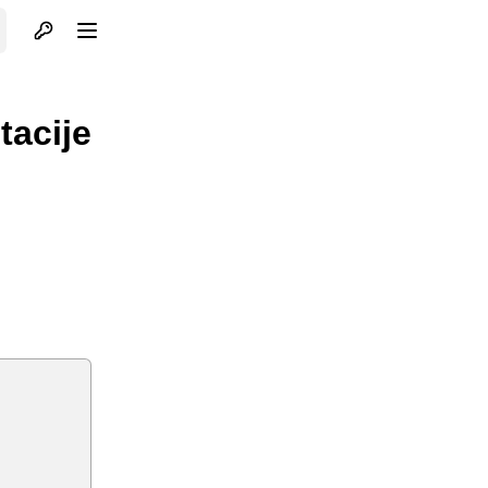
Otvori profil
Otvori meni
tacije