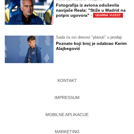
Fotografija iz aviona oduševila
navijače Reala: "Stiže u Madrid na
·
potpis ugovora"
UDARNA VIJEST
Sada će ovi dresovi "planuti" u prodaji
Poznato koji broj je odabrao Kerim
Alajbegović
KONTAKT
IMPRESSUM
MOBILNE APLIKACIJE
MARKETING