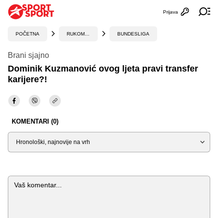
Prijava
Otvori profi
Ot
POČETNA
RUKOMET
BUNDESLIGA
Brani sjajno
Dominik Kuzmanović ovog ljeta pravi transfer
karijere?!
KOMENTARI (0)
Sortiraj
Komentar