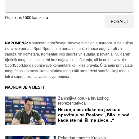
Ostalo još
1500
karaktera
POŠALJI
NAPOMENA:
Komentari odražavaju stavove njihovih autora/ica, a ne nužno
i stavove portala SportSport.ba te portal ne može i neće odgovarati za
sadržaj tih kometara. Komentari koji sadrže vrijeđanja, psovanja i vulgaran
riječnik mogu biti uklonjeni bez najave i objašnjenja, ali to ne obavezuje
SportSport.ba da obriše sve komentare koji krše pravila. Čitanjem prihvatate
mogućnost da među komentarima mogu biti pronađeni sadržaji koji mogu
biti u suprotnosti sa vašim uvjerenjima.
NAJNOVIJE VIJESTI
Zanimljiva poruka hrvatskog
reprezentativca
Hezonja bez dlake na jeziku o
oproštaju sa Realom: „Bilo je noći
kada ste mi išli na živce...“
Rekordan transfer Kraljeva