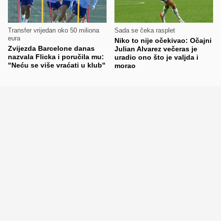
Transfer vrijedan oko 50 miliona
Sada se čeka rasplet
eura
Niko to nije očekivao: Očajni
Zvijezda Barcelone danas
Julian Alvarez večeras je
nazvala Flicka i poručila mu:
uradio ono što je valjda i
"Neću se više vraćati u klub"
morao