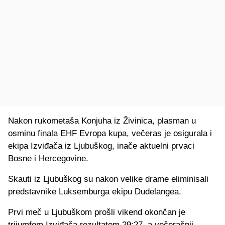
Nakon rukometaša Konjuha iz Živinica, plasman u
osminu finala EHF Evropa kupa, večeras je osigurala i
ekipa Izviđača iz Ljubuškog, inače aktuelni prvaci
Bosne i Hercegovine.
Skauti iz Ljubuškog su nakon velike drame eliminisali
predstavnike Luksemburga ekipu Dudelangea.
Prvi meč u Ljubuškom prošli vikend okončan je
trijumfom Izviđača rezultatom 29:27, a večerašnji