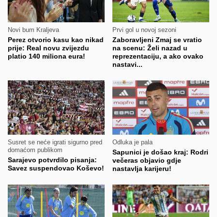
Novi bum Kraljeva
Prvi gol u novoj sezoni
Perez otvorio kasu kao nikad
Zaboravljeni Zmaj se vratio
prije: Real novu zvijezdu
na scenu: Želi nazad u
platio 140 miliona eura!
reprezentaciju, a ako ovako
nastavi...
Susret se neće igrati sigurno pred
Odluka je pala
domaćom publikom
Sapunici je došao kraj: Rodri
Sarajevo potvrdilo pisanja:
večeras objavio gdje
Savez suspendovao Koševo!
nastavlja karijeru!