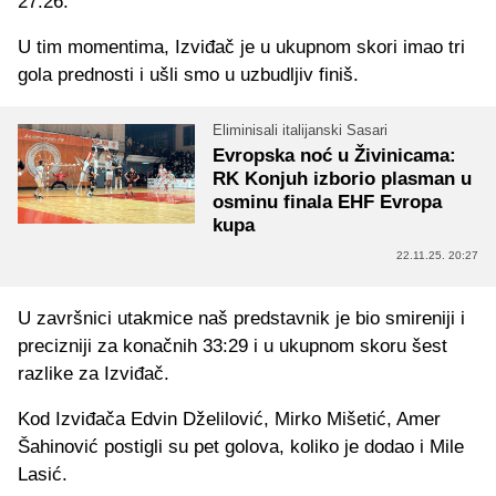
27:26.
U tim momentima, Izviđač je u ukupnom skori imao tri
gola prednosti i ušli smo u uzbudljiv finiš.
Eliminisali italijanski Sasari
Evropska noć u Živinicama:
RK Konjuh izborio plasman u
osminu finala EHF Evropa
kupa
22.11.25. 20:27
U završnici utakmice naš predstavnik je bio smireniji i
precizniji za konačnih 33:29 i u ukupnom skoru šest
razlike za Izviđač.
Kod Izviđača Edvin Dželilović, Mirko Mišetić, Amer
Šahinović postigli su pet golova, koliko je dodao i Mile
Lasić.