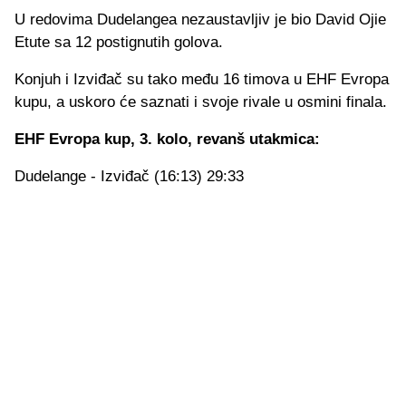
U redovima Dudelangea nezaustavljiv je bio David Ojie
Etute sa 12 postignutih golova.
Konjuh i Izviđač su tako među 16 timova u EHF Evropa
kupu, a uskoro će saznati i svoje rivale u osmini finala.
EHF Evropa kup, 3. kolo, revanš utakmica:
Dudelange - Izviđač (16:13) 29:33