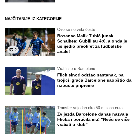
NAJČITANIJE IZ KATEGORIJE
Ovo se ne viđa često
Bosanac Malik Tubić junak
Schalkea: Gubili su 4:0, a onda je
uslijedio preokret za fudbalske
2
anale!
Vratili se u Barcelonu
Flick sinoć održao sastanak, pa
trojici igrača Barcelone saopštio da
napuste pripreme
Transfer vrijedan oko 50 miliona eura
Zvijezda Barcelone danas nazvala
Flicka i poručila mu: "Neću se više
vraćati u klub"