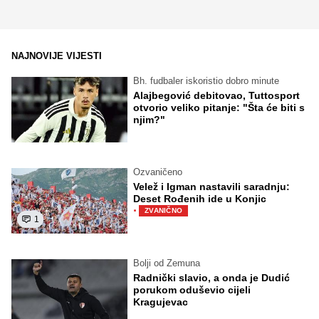
NAJNOVIJE VIJESTI
Bh. fudbaler iskoristio dobro minute
Alajbegović debitovao, Tuttosport
otvorio veliko pitanje: "Šta će biti s
njim?"
Ozvaničeno
Velež i Igman nastavili saradnju:
Deset Rođenih ide u Konjic
·
ZVANIČNO
1
Bolji od Zemuna
Radnički slavio, a onda je Dudić
porukom oduševio cijeli
Kragujevac