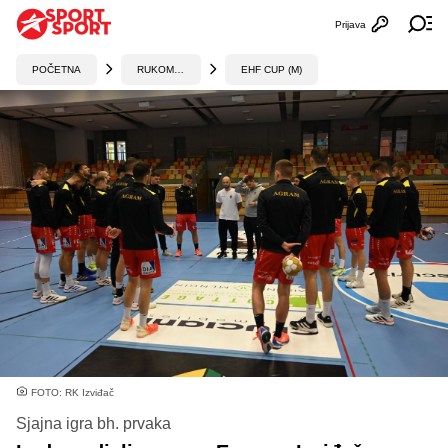
Prijava
Otvori profi
Ot
POČETNA
RUKOMET
EHF CUP (M)
FOTO: RK Izviđač
Sjajna igra bh. prvaka