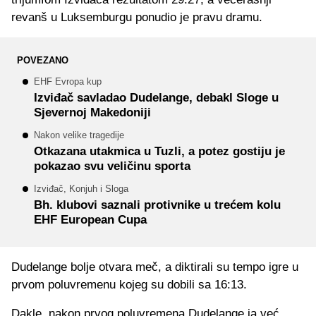
revanš u Luksemburgu ponudio je pravu dramu.
POVEZANO
EHF Evropa kup
Izviđač savladao Dudelange, debakl Sloge u
Sjevernoj Makedoniji
Nakon velike tragedije
Otkazana utakmica u Tuzli, a potez gostiju je
pokazao svu veličinu sporta
Izviđač, Konjuh i Sloga
Bh. klubovi saznali protivnike u trećem kolu
EHF European Cupa
Dudelange bolje otvara meč, a diktirali su tempo igre u
prvom poluvremenu kojeg su dobili sa 16:13.
Dakle, nakon prvog poluvremena Dudelange ja već