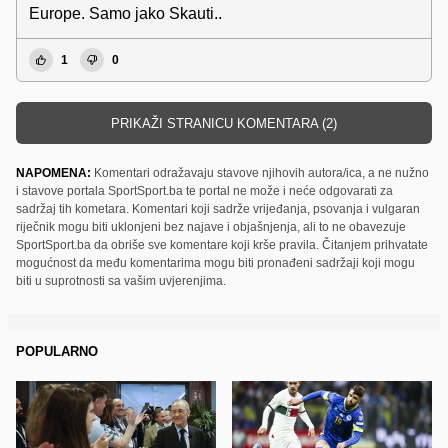
Europe. Samo jako Skauti..
1
0
PRIKAŽI STRANICU KOMENTARA (2)
NAPOMENA:
Komentari odražavaju stavove njihovih autora/ica, a ne nužno
i stavove portala SportSport.ba te portal ne može i neće odgovarati za
sadržaj tih kometara. Komentari koji sadrže vrijeđanja, psovanja i vulgaran
riječnik mogu biti uklonjeni bez najave i objašnjenja, ali to ne obavezuje
SportSport.ba da obriše sve komentare koji krše pravila. Čitanjem prihvatate
mogućnost da među komentarima mogu biti pronađeni sadržaji koji mogu
biti u suprotnosti sa vašim uvjerenjima.
POPULARNO