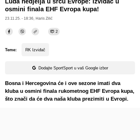
Luda nedjelja u srcu Evrope: Izviđač u
osmini finala EHF Evropa kupa!
23.11.25. - 18:36,
Haris Zilić
2
Teme:
RK Izviđač
Dodajte SportSport u vaš Google izbor
Bosna i Hercegovina će i ove sezone imati dva
kluba u osmini finala rukometnog EHF Evropa kupa,
što znači da će dva naša kluba prezimiti u Evropi.