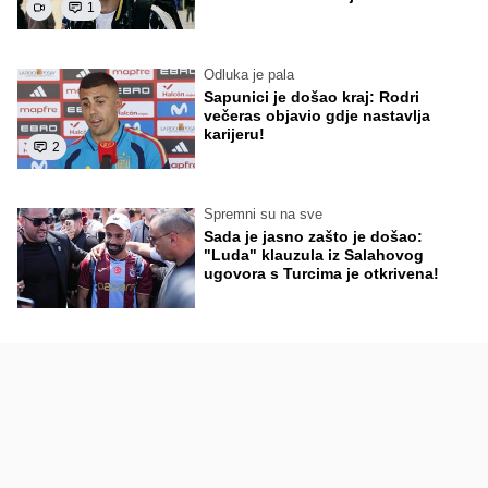
1
Odluka je pala
Sapunici je došao kraj: Rodri
večeras objavio gdje nastavlja
karijeru!
2
Spremni su na sve
Sada je jasno zašto je došao:
"Luda" klauzula iz Salahovog
ugovora s Turcima je otkrivena!