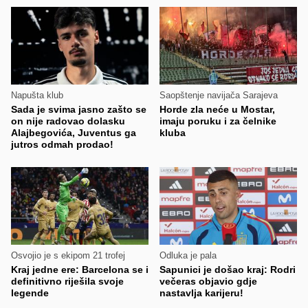
Napušta klub
Saopštenje navijača Sarajeva
Sada je svima jasno zašto se
Horde zla neće u Mostar,
on nije radovao dolasku
imaju poruku i za čelnike
Alajbegovića, Juventus ga
kluba
jutros odmah prodao!
Osvojio je s ekipom 21 trofej
Odluka je pala
Kraj jedne ere: Barcelona se i
Sapunici je došao kraj: Rodri
definitivno riješila svoje
večeras objavio gdje
legende
nastavlja karijeru!