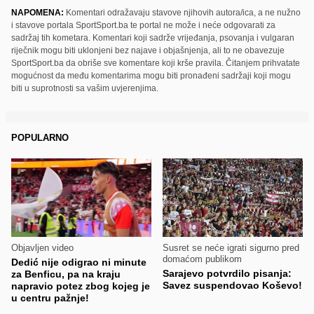
NAPOMENA:
Komentari odražavaju stavove njihovih autora/ica, a ne nužno
i stavove portala SportSport.ba te portal ne može i neće odgovarati za
sadržaj tih kometara. Komentari koji sadrže vrijeđanja, psovanja i vulgaran
riječnik mogu biti uklonjeni bez najave i objašnjenja, ali to ne obavezuje
SportSport.ba da obriše sve komentare koji krše pravila. Čitanjem prihvatate
mogućnost da među komentarima mogu biti pronađeni sadržaji koji mogu
biti u suprotnosti sa vašim uvjerenjima.
POPULARNO
Objavljen video
Susret se neće igrati sigurno pred
domaćom publikom
Dedić nije odigrao ni minute
Sarajevo potvrdilo pisanja:
za Benficu, pa na kraju
Savez suspendovao Koševo!
napravio potez zbog kojeg je
u centru pažnje!