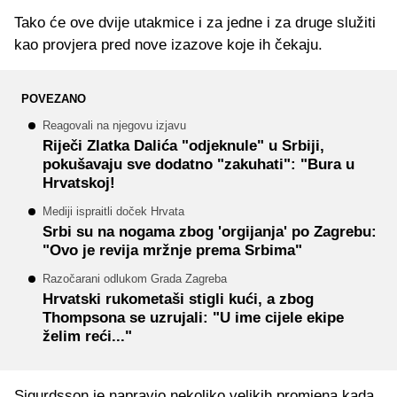
Tako će ove dvije utakmice i za jedne i za druge služiti
kao provjera pred nove izazove koje ih čekaju.
POVEZANO
Reagovali na njegovu izjavu
Riječi Zlatka Dalića "odjeknule" u Srbiji,
pokušavaju sve dodatno "zakuhati": "Bura u
Hrvatskoj!
Mediji ispraitli doček Hrvata
Srbi su na nogama zbog 'orgijanja' po Zagrebu:
"Ovo je revija mržnje prema Srbima"
Razočarani odlukom Grada Zagreba
Hrvatski rukometaši stigli kući, a zbog
Thompsona se uzrujali: "U ime cijele ekipe
želim reći..."
Sigurdsson je napravio nekoliko velikih promjena kada