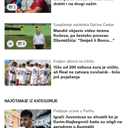
dobiti i na drugi način
1
Saopštenje načelnika Općine Centar
Mandić objavio video terena
Koševa, pa žestoko prozvao
Džemidžića: "Smiješ li Borcu..."
9
Kraljevi aktivni na tržištu
Više od 200 miliona eura je otišlo,
ali Real ne zatvara novčanik - biće
još pojačanja
NAJČITANIJE IZ KATEGORIJE
Prelijepe scene u Perthu
Igrači Juventusa su shvatili ko je
Kerim Alajbegović kada su stigli na
aerodrom u Australiji