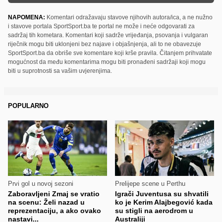
NAPOMENA:
Komentari odražavaju stavove njihovih autora/ica, a ne nužno
i stavove portala SportSport.ba te portal ne može i neće odgovarati za
sadržaj tih kometara. Komentari koji sadrže vrijeđanja, psovanja i vulgaran
riječnik mogu biti uklonjeni bez najave i objašnjenja, ali to ne obavezuje
SportSport.ba da obriše sve komentare koji krše pravila. Čitanjem prihvatate
mogućnost da među komentarima mogu biti pronađeni sadržaji koji mogu
biti u suprotnosti sa vašim uvjerenjima.
POPULARNO
Prvi gol u novoj sezoni
Prelijepe scene u Perthu
Zaboravljeni Zmaj se vratio
Igrači Juventusa su shvatili
na scenu: Želi nazad u
ko je Kerim Alajbegović kada
reprezentaciju, a ako ovako
su stigli na aerodrom u
nastavi...
Australiji