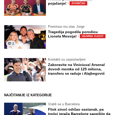
·
pojačanje!
ZVANIČNO
Preminuo mu otac Jorge
Tragedija pogodila porodicu
·
Lionela Messija!
UDARNA VIJEST
2
Kontakti su uspostavljeni
Zaboravite na Viniciusa! Arsenal
dovodi momka od 125 miliona,
transferu se raduje i Alajbegović
NAJČITANIJE IZ KATEGORIJE
Vratili se u Barcelonu
Flick sinoć održao sastanak, pa
trojici igrača Barcelone saopštio da