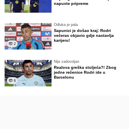
napuste pripreme
Odluka je pala
Sapunici je došao kraj: Rodri
večeras objavio gdje nastavlja
karijeru!
2
Nije zadovoljan
Realova greška stoljeća?! Zbog
jedne rečenice Rodri ide u
Barcelonu
6