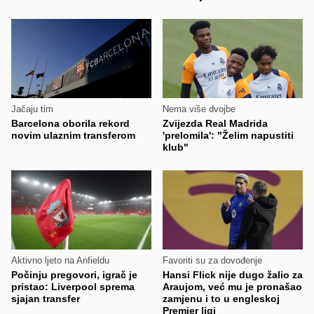
Jačaju tim
Nema više dvojbe
Barcelona oborila rekord
Zvijezda Real Madrida
novim ulaznim transferom
'prelomila': "Želim napustiti
klub"
Aktivno ljeto na Anfieldu
Favoriti su za dovođenje
Počinju pregovori, igrač je
Hansi Flick nije dugo žalio za
pristao: Liverpool sprema
Araujom, već mu je pronašao
sjajan transfer
zamjenu i to u engleskoj
Premier ligi