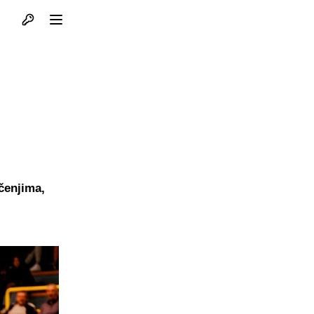
Otvori profil
Otvori meni
čenjima,