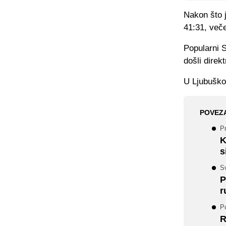
Nakon što j
41:31, veče
Popularni 
došli direk
U Ljubuško
POVEZ
Pr
K
s
S
P
r
P
R