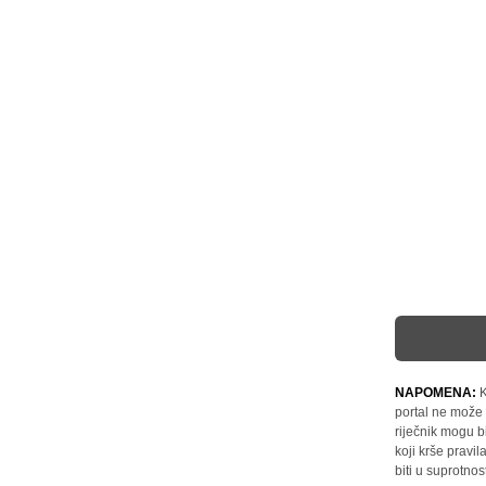
NAPOMENA:
K
portal ne može 
riječnik mogu b
koji krše pravi
biti u suprotnos