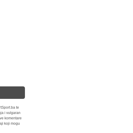
tSport.ba te
ja i vulgaran
 sve komentare
ji koji mogu