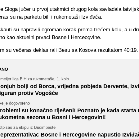
e Sloga jučer u prvoj utakmici drugog kola savladala latvijs
ras su na parketu bili i rukometaši Izviđača.
Skauti su napravili ogroman korak prema trećem kolu, a u dr
tno kao aktuelni prvaci Bosne i Herceogvine.
m su večeras deklasirali Besu sa Kosova rezultatom 40:19.
ANO
meijer liga BiH za rukometaše, 1. kolo
onjuh bolji od Borca, vrijedna pobjeda Dervente, Izv
iguran protiv Vogošće
ve je dogovoreno
roblemi su konačno riješeni! Poznato je kada starta
ukometna sezona u Bosni i Hercegovini!
otpisao za ekipu iz Budimpešte
eprezentativac Bosne i Hercegovine napustio Izviđa