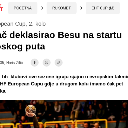
POČETNA
RUKOMET
EHF CUP (M)
pean Cup, 2. kolo
ač deklasirao Besu na startu
pskog puta
:35,
Haris Zilić
bh. klubovi ove sezone igraju sjajno u evropskim takmi
 EHF European Cupu gdje u drugom kolu imamo čak pet
ka.