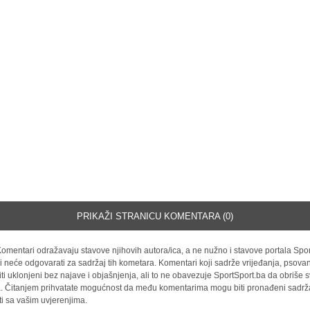
PRIKAŽI STRANICU KOMENTARA (0)
omentari odražavaju stavove njihovih autora/ica, a ne nužno i stavove portala Spor
i neće odgovarati za sadržaj tih kometara. Komentari koji sadrže vrijeđanja, psovan
iti uklonjeni bez najave i objašnjenja, ali to ne obavezuje SportSport.ba da obriše
la. Čitanjem prihvatate mogućnost da među komentarima mogu biti pronađeni sadrža
ti sa vašim uvjerenjima.