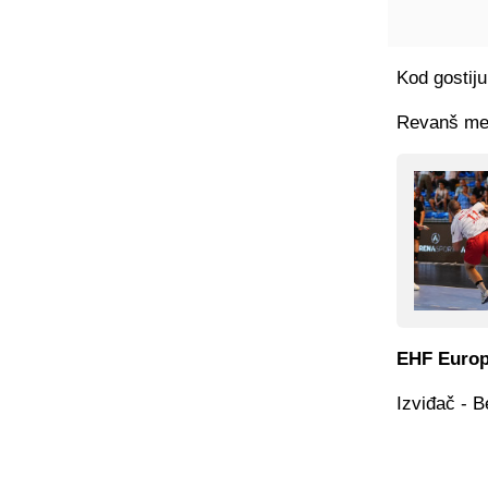
Kod gostiju
Revanš meč
EHF Europ
Izviđač - B