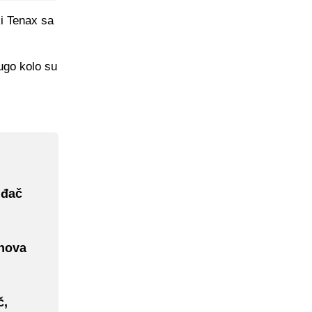
ki Tenax sa
ugo kolo su
iđač
 nova
č,