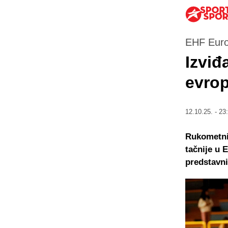
EHF Euro
Izviđ
evro
12.10.25. - 23
Rukometni 
tačnije u
predstavni