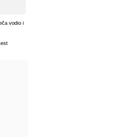
eča vodio i
šest