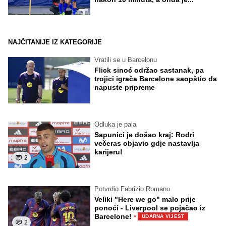
NAJČITANIJE IZ KATEGORIJE
Vratili se u Barcelonu
Flick sinoć održao sastanak, pa
trojici igrača Barcelone saopštio da
napuste pripreme
Odluka je pala
Sapunici je došao kraj: Rodri
večeras objavio gdje nastavlja
karijeru!
2
Potvrdio Fabrizio Romano
Veliki "Here we go" malo prije
ponoći - Liverpool se pojačao iz
·
Barcelone!
UDARNA VIJEST
2