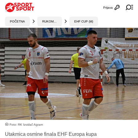
Prijava
Otvori profi
Ot
POČETNA
RUKOMET
EHF CUP (M)
Foto: RK Izviđač Agram
Utakmica osmine finala EHF Europa kupa