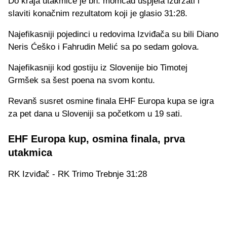
Do kraja utakmice je bh. momčad uspjela izdržati i
slaviti konačnim rezultatom koji je glasio 31:28.
Najefikasniji pojedinci u redovima Izviđača su bili Diano
Neris Ćeško i Fahrudin Melić sa po sedam golova.
Najefikasniji kod gostiju iz Slovenije bio Timotej
Grmšek sa šest poena na svom kontu.
Revanš susret osmine finala EHF Europa kupa se igra
za pet dana u Sloveniji sa početkom u 19 sati.
EHF Europa kup, osmina finala, prva
utakmica
RK Izviđač - RK Trimo Trebnje 31:28