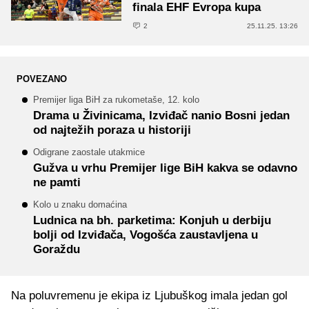
finala EHF Evropa kupa
2
25.11.25. 13:26
POVEZANO
Premijer liga BiH za rukometaše, 12. kolo
Drama u Živinicama, Izviđač nanio Bosni jedan
od najtežih poraza u historiji
Odigrane zaostale utakmice
Gužva u vrhu Premijer lige BiH kakva se odavno
ne pamti
Kolo u znaku domaćina
Ludnica na bh. parketima: Konjuh u derbiju
bolji od Izviđača, Vogošća zaustavljena u
Goraždu
Na poluvremenu je ekipa iz Ljubuškog imala jedan gol