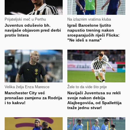
Prijateljski meč u Perthu
Na izlaznim vratima kluba
Juventus oduševio bh.
Igrač Barcelone ljutito
navijače objavom pred derbi
napustio trening nakon
protiv Intera
srceparajućih riječi Flicka:
"Ne ideš s nama"
Velika želja Enza Maresce
Žele to da vide što prije
Manchester City već
Navijači Juventusa su rekli
pronašao zamjenu za Rodrija
svoje nakon debija
i to kakvu!
Alajbegovića, od Spallettija
traže jednu stvar!