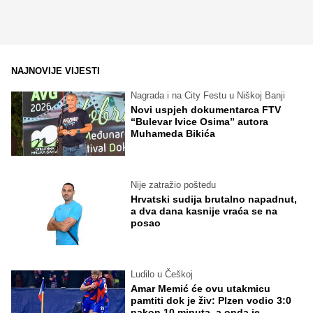
NAJNOVIJE VIJESTI
Nagrada i na City Festu u Niškoj Banji
Novi uspjeh dokumentarca FTV
“Bulevar Ivice Osima” autora
Muhameda Bikića
Nije zatražio poštedu
Hrvatski sudija brutalno napadnut,
a dva dana kasnije vraća se na
posao
Ludilo u Češkoj
Amar Memić će ovu utakmicu
pamtiti dok je živ: Plzen vodio 3:0
nakon 10 minuta, a onda je...