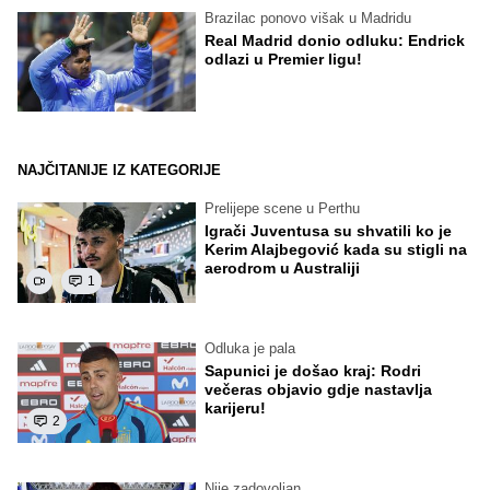
Brazilac ponovo višak u Madridu
Real Madrid donio odluku: Endrick
odlazi u Premier ligu!
NAJČITANIJE IZ KATEGORIJE
Prelijepe scene u Perthu
Igrači Juventusa su shvatili ko je
Kerim Alajbegović kada su stigli na
aerodrom u Australiji
1
Odluka je pala
Sapunici je došao kraj: Rodri
večeras objavio gdje nastavlja
karijeru!
2
Nije zadovoljan