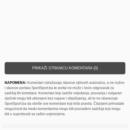
PRIKAŽI STRANICU KOMENTARA (0)
NAPOMENA:
Komentari odražavaju stavove njihovih autora/ica, a ne nužno
i stavove portala SportSport.ba te portal ne može i neće odgovarati za
sadržaj tih kometara. Komentari koji sadrže vrijeđanja, psovanja i vulgaran
riječnik mogu biti uklonjeni bez najave i objašnjenja, ali to ne obavezuje
SportSport.ba da obriše sve komentare koji krše pravila. Čitanjem prihvatate
mogućnost da među komentarima mogu biti pronađeni sadržaji koji mogu
biti u suprotnosti sa vašim uvjerenjima.