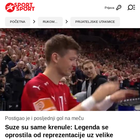
Prijava
Otvori profi
Ot
POČETNA
RUKOMET
PRIJATELJSKE UTAKMICE
Postigao je i posljednji gol na meču
Suze su same krenule: Legenda se
oprostila od reprezentacije uz velike