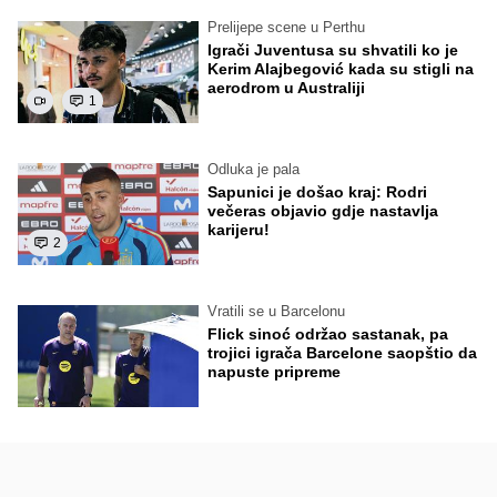
Prelijepe scene u Perthu
Igrači Juventusa su shvatili ko je
Kerim Alajbegović kada su stigli na
aerodrom u Australiji
1
Odluka je pala
Sapunici je došao kraj: Rodri
večeras objavio gdje nastavlja
karijeru!
2
Vratili se u Barcelonu
Flick sinoć održao sastanak, pa
trojici igrača Barcelone saopštio da
napuste pripreme