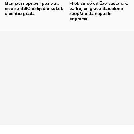
Manijaci napravili poziv za
Flick sinoć održao sastanak,
meč sa BSK; uslijedio sukob
pa trojici igrača Barcelone
u centru grada
saopštio da napuste
pripreme