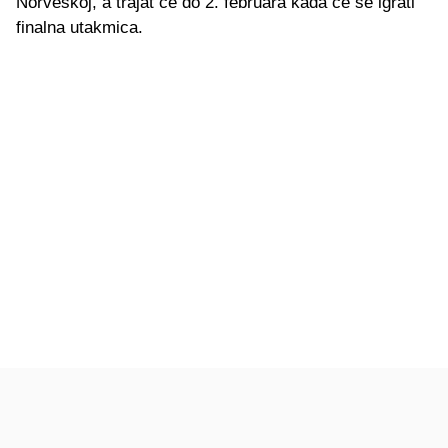
Norveškoj, a trajat će do 2. februara kada će se igrati
finalna utakmica.