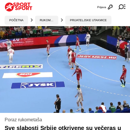
Prijava
Otvori profi
Ot
POČETNA
RUKOMET
PRIJATELJSKE UTAKMICE
Poraz rukometaša
Sve slabosti Srbije otkrivene su večeras u