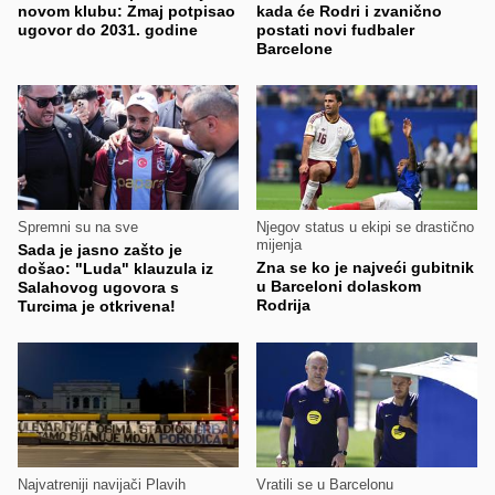
novom klubu: Zmaj potpisao
kada će Rodri i zvanično
ugovor do 2031. godine
postati novi fudbaler
Barcelone
Spremni su na sve
Njegov status u ekipi se drastično
mijenja
Sada je jasno zašto je
Zna se ko je najveći gubitnik
došao: "Luda" klauzula iz
u Barceloni dolaskom
Salahovog ugovora s
Rodrija
Turcima je otkrivena!
Najvatreniji navijači Plavih
Vratili se u Barcelonu