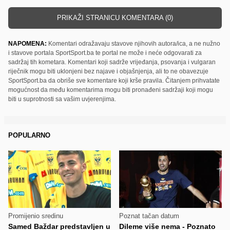
PRIKAŽI STRANICU KOMENTARA (0)
NAPOMENA:
Komentari odražavaju stavove njihovih autora/ica, a ne nužno
i stavove portala SportSport.ba te portal ne može i neće odgovarati za
sadržaj tih kometara. Komentari koji sadrže vrijeđanja, psovanja i vulgaran
riječnik mogu biti uklonjeni bez najave i objašnjenja, ali to ne obavezuje
SportSport.ba da obriše sve komentare koji krše pravila. Čitanjem prihvatate
mogućnost da među komentarima mogu biti pronađeni sadržaji koji mogu
biti u suprotnosti sa vašim uvjerenjima.
POPULARNO
Promijenio sredinu
Poznat tačan datum
Samed Baždar predstavljen u
Dileme više nema - Poznato