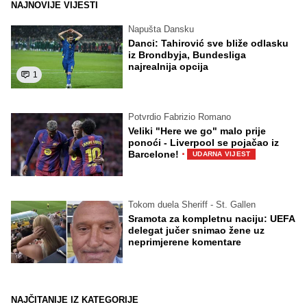
NAJNOVIJE VIJESTI
Napušta Dansku
Danci: Tahirović sve bliže odlasku
iz Brondbyja, Bundesliga
najrealnija opcija
1
Potvrdio Fabrizio Romano
Veliki "Here we go" malo prije
ponoći - Liverpool se pojačao iz
·
Barcelone!
UDARNA VIJEST
Tokom duela Sheriff - St. Gallen
Sramota za kompletnu naciju: UEFA
delegat jučer snimao žene uz
neprimjerene komentare
NAJČITANIJE IZ KATEGORIJE