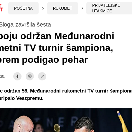
PRIJATELJSKE
POČETNA
RUKOMET
UTAKMICE
loga završila šesta
boju održan Međunarodni
etni TV turnir šampiona,
prem podigao pehar
:30,
e održan 56. Međunarodni rukometni TV turnir šampiona
pripalo Veszpremu.