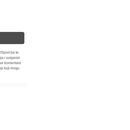
tSport.ba te
ja i vulgaran
 sve komentare
ji koji mogu