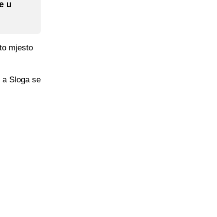
e u
to mjesto
, a Sloga se