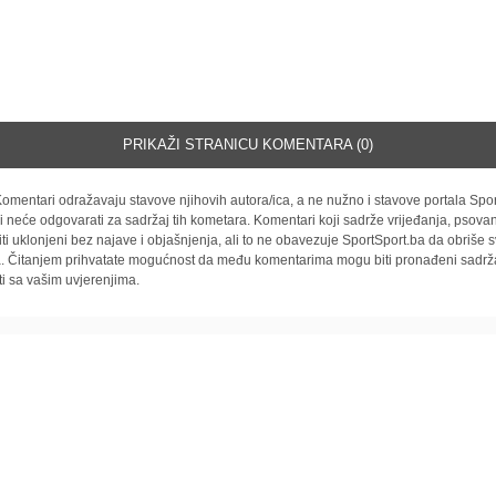
PRIKAŽI STRANICU KOMENTARA (0)
omentari odražavaju stavove njihovih autora/ica, a ne nužno i stavove portala Spor
i neće odgovarati za sadržaj tih kometara. Komentari koji sadrže vrijeđanja, psovan
iti uklonjeni bez najave i objašnjenja, ali to ne obavezuje SportSport.ba da obriše
la. Čitanjem prihvatate mogućnost da među komentarima mogu biti pronađeni sadrža
ti sa vašim uvjerenjima.