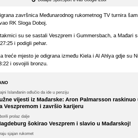
digrana završnica
Međunarodnog rukometnog TV turnira šam
ovao RK Sloga Doboj.
utakmici su se sastali Veszprem i Gummersbach, a Mađari su
27:25 i podigli pehar.
 treće mjesto je odigrana između Kiela i Al Ahlya gdje su N
3:22 i osvojili bronzu.
ANO
ajni Islanđanin odlučio da ide u penziju
užne vijesti iz Mađarske: Aron Palmarsson raskinuo
a Veszpremom i završio karijeru
borili prolaz dalje
agdeburg šokirao Veszprem i slavio u Mađarskoj!
raju sjajan rukomet