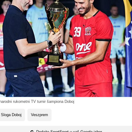
arodni rukometni TV turnir šampiona Doboj
 Sloga Doboj
Veszprem
Dodajte SportSport u vaš Google izbor