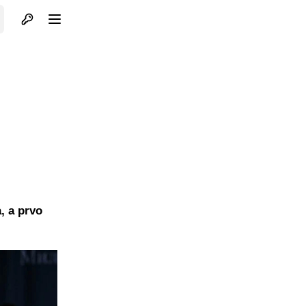
Otvori profil
Otvori meni
, a prvo