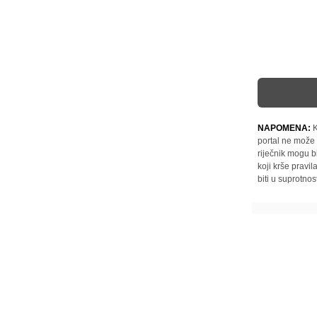
NAPOMENA:
K
portal ne može 
riječnik mogu b
koji krše pravi
biti u suprotnos