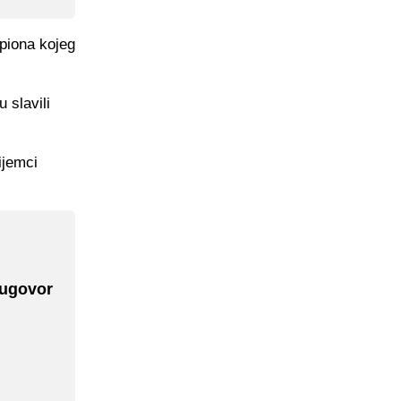
piona kojeg
 slavili
ijemci
 ugovor