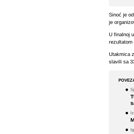
Sinoć je o
je organiz
U finalnoj 
rezultatom 
Utakmica za
slavili sa 3
POVEZ
Sj
T
s
Iz
M
Ig