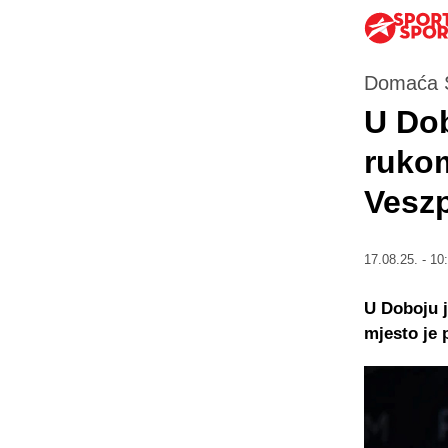
Domaća S
U Do
rukom
Vesz
17.08.25. - 10
U Doboju j
mjesto je 