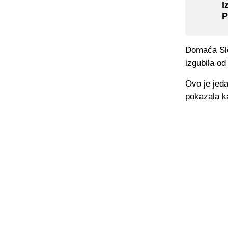
I
P
Domaća Slo
izgubila od
Ovo je jeda
pokazala k