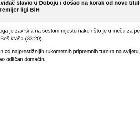
zviđač slavio u Doboju i došao na korak od nove titul
remijer ligi BiH
ga je završila na šestom mjestu nakon što je u meču za pe
 Bešiktaša (33:20).
n od najprestižnijih rukometnih pripremnih turnira na svijetu
ao odličan domaćin.