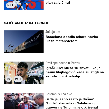
plan za Ličinu!
1
NAJČITANIJE IZ KATEGORIJE
Jačaju tim
Barcelona oborila rekord novim
ulaznim transferom
Prelijepe scene u Perthu
Igrači Juventusa su shvatili ko je
Kerim Alajbegović kada su stigli na
aerodrom u Australiji
1
Spremni su na sve
Sada je jasno zašto je došao:
"Luda" klauzula iz Salahovog
ugovora s Turcima je otkrivena!