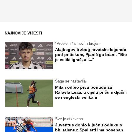
NAJNOVIJE VIJESTI
"Problemi" s novim brojem
Alajbegović zbog hrvatske legende
pod pritiskom, Pjanić ga brani: "Bio
je veliki igrač, ali..."
Saga se nastavlja
Milan odbio prvu ponudu za
Rafaela Leaa, u cijelu priču uključili
se i engleski velikani
Sve je otkriveno
Juventus donio ključnu odluku o
bh. talentu: Spalletti ima poseban