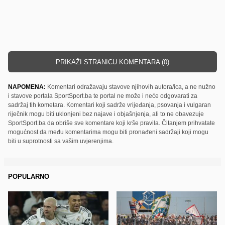
PRIKAŽI STRANICU KOMENTARA (0)
NAPOMENA:
Komentari odražavaju stavove njihovih autora/ica, a ne nužno
i stavove portala SportSport.ba te portal ne može i neće odgovarati za
sadržaj tih kometara. Komentari koji sadrže vrijeđanja, psovanja i vulgaran
riječnik mogu biti uklonjeni bez najave i objašnjenja, ali to ne obavezuje
SportSport.ba da obriše sve komentare koji krše pravila. Čitanjem prihvatate
mogućnost da među komentarima mogu biti pronađeni sadržaji koji mogu
biti u suprotnosti sa vašim uvjerenjima.
POPULARNO