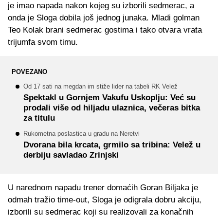
je imao napada nakon kojeg su izborili sedmerac, a
onda je Sloga dobila još jednog junaka. Mladi golman
Teo Kolak brani sedmerac gostima i tako otvara vrata
trijumfa svom timu.
POVEZANO
Od 17 sati na megdan im stiže lider na tabeli RK Velež
Spektakl u Gornjem Vakufu Uskoplju: Već su
prodali više od hiljadu ulaznica, večeras bitka
za titulu
Rukometna poslastica u gradu na Neretvi
Dvorana bila krcata, grmilo sa tribina: Velež u
derbiju savladao Zrinjski
U narednom napadu trener domaćih Goran Biljaka je
odmah tražio time-out, Sloga je odigrala dobru akciju,
izborili su sedmerac koji su realizovali za konačnih