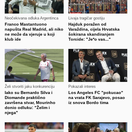
Neočekivana odluka Argentinca
Livaja tragičar gostiju
Franco Mastantuono
Hajduk poražen od
napušta Real Madrid, ali niko
Varaždina, cijela Hrvatska
ne može da vjeruje u koji
šokirana skandiranjem
klub ide
Torcide: "Je*o vas..."
Želi stvoriti jaku konkurenciju
Pokazali interes
Iako su Bernardo Silva i
Los Angeles FC "pokucao"
Diomande praktično
na vrata FK Sarajevo, posao
završena stvar, Mourinho
iz snova Bordo tima
donio odluku: "Želim i
njega"