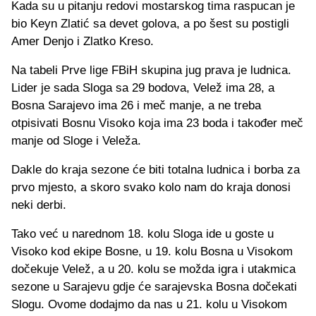
Kada su u pitanju redovi mostarskog tima raspucan je
bio Keyn Zlatić sa devet golova, a po šest su postigli
Amer Denjo i Zlatko Kreso.
Na tabeli Prve lige FBiH skupina jug prava je ludnica.
Lider je sada Sloga sa 29 bodova, Velež ima 28, a
Bosna Sarajevo ima 26 i meč manje, a ne treba
otpisivati Bosnu Visoko koja ima 23 boda i također meč
manje od Sloge i Veleža.
Dakle do kraja sezone će biti totalna ludnica i borba za
prvo mjesto, a skoro svako kolo nam do kraja donosi
neki derbi.
Tako već u narednom 18. kolu Sloga ide u goste u
Visoko kod ekipe Bosne, u 19. kolu Bosna u Visokom
dočekuje Velež, a u 20. kolu se možda igra i utakmica
sezone u Sarajevu gdje će sarajevska Bosna dočekati
Slogu. Ovome dodajmo da nas u 21. kolu u Visokom