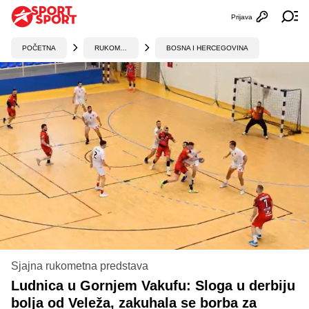
Prijava
Otvori profi
Ot
POČETNA
RUKOMET
BOSNA I HERCEGOVINA
Sjajna rukometna predstava
Ludnica u Gornjem Vakufu: Sloga u derbiju
bolja od Veleža, zakuhala se borba za