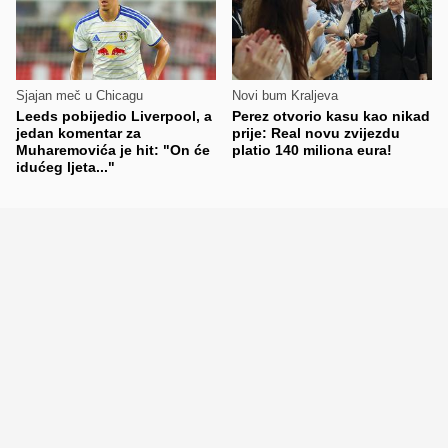
Sjajan meč u Chicagu
Novi bum Kraljeva
Leeds pobijedio Liverpool, a
Perez otvorio kasu kao nikad
jedan komentar za
prije: Real novu zvijezdu
Muharemovića je hit: "On će
platio 140 miliona eura!
idućeg ljeta..."