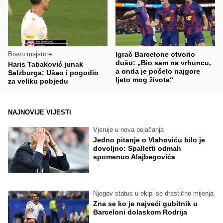
Bravo majstore
Igrač Barcelone otvorio
dušu: „Bio sam na vrhuncu,
Haris Tabaković junak
a onda je počelo najgore
Salzburga: Ušao i pogodio
ljeto mog života“
za veliku pobjedu
NAJNOVIJE VIJESTI
Vjeruje u nova pojačanja
Jedno pitanje o Vlahoviću bilo je
dovoljno: Spalletti odmah
spomenuo Alajbegovića
Njegov status u ekipi se drastično mijenja
Zna se ko je najveći gubitnik u
Barceloni dolaskom Rodrija