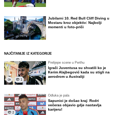
Jubilarni 10. Red Bull Cliff Diving u
Mostaru kroz objektiv: Najbolji
momenti u foto-priči
NAJČITANIJE IZ KATEGORIJE
Prelijepe scene u Perthu
Igrači Juventusa su shvatili ko je
Kerim Alajbegović kada su stigli na
aerodrom u Australiji
1
Odluka je pala
Sapunici je došao kraj: Rodri
večeras objavio gdje nastavlja
karijeru!
2