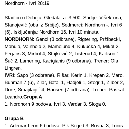
Nordhorn - Ivri 28:19
Stadion u Doboju. Gledalaca: 3.500. Sudije: Višekruna,
Stanojević (oba iz Srbije). Sedmerci: Nordhorn -, Ivri 6
(6). Isključenja: Nordhorn 16, Ivri 10 minuta.
NORDHORN
: Gencl (3 odbrane), Rigtering, Pržibecki,
Mahula, Vajnhold 2, Mamelund 4, Kukučka 4, Mikal 2,
Ferjans 3, Mirhol 4, Stojković 2, Listerud 4, Karlson 1,
Šuč 2, Lamering, Kacigianis (9 odbrana). Trener: Ola
Lingren.
IVRI
: Šapo (3 odbrane), Rišar, Kerin 1, Krepen 2, Maro,
Buhman 7 (6), Žilar, Bataj 1, Hadjeli 1, Stegr 1, Žilber 2,
Dore, Smajilagić 4, Hansen (7 odbrana). Trener: Paskal
Leandro.
Grupa A
1. Nordhorn 9 bodova, Ivri 3, Vardar 3, Sloga 0.
Grupa B
1. Ademar Leon 6 bodova, Pik Seged 3, Bosna 3, Tunis