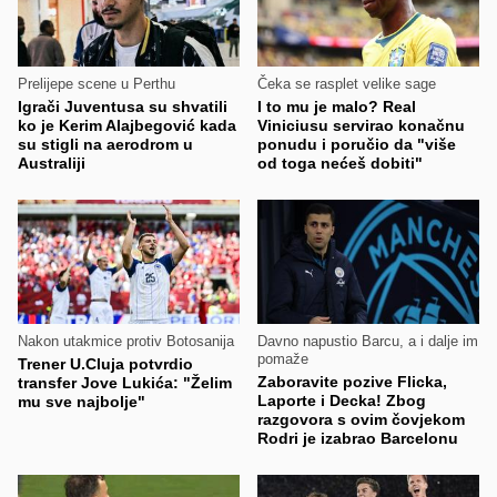
Prelijepe scene u Perthu
Čeka se rasplet velike sage
Igrači Juventusa su shvatili
I to mu je malo? Real
ko je Kerim Alajbegović kada
Viniciusu servirao konačnu
su stigli na aerodrom u
ponudu i poručio da "više
Australiji
od toga nećeš dobiti"
Nakon utakmice protiv Botosanija
Davno napustio Barcu, a i dalje im
pomaže
Trener U.Cluja potvrdio
Zaboravite pozive Flicka,
transfer Jove Lukića: "Želim
Laporte i Decka! Zbog
mu sve najbolje"
razgovora s ovim čovjekom
Rodri je izabrao Barcelonu