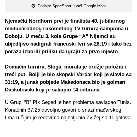
Dodajte SportSport u vaš Google izbor
Njemački Nordhorn prvi je finalista 40. jubilarnog
međunarodnog rukometnog TV turnira šampiona u
Doboju. U meču 3. kola Grupe “A” Nijemci su
ubjedljivo nadigrali francuski Ivri sa 28:19 i tako bez
poraza izborili priliku da igraju za prvo mjesto.
Domaćin turnira, Sloga, morala je oružje položiti i
treći put. Bolji je bio skopski Vardar koji je slavio sa
31:19, a junak pobjede Makedonaca bio je golman
Daskolovski koji je sakupio 14 odbrana.
U Grupi “B” Pik Seged je bez problema savladao Tunis.
Konačnih 37:25 dovoljno govori o snazi mađarskog
tima u čijim je redovima najbolji bio Zvižej sa 11 golova.