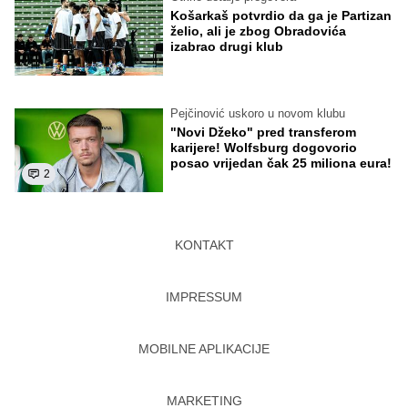
Košarkaš potvrdio da ga je Partizan
želio, ali je zbog Obradovića
izabrao drugi klub
Pejčinović uskoro u novom klubu
"Novi Džeko" pred transferom
karijere! Wolfsburg dogovorio
posao vrijedan čak 25 miliona eura!
2
KONTAKT
IMPRESSUM
MOBILNE APLIKACIJE
MARKETING