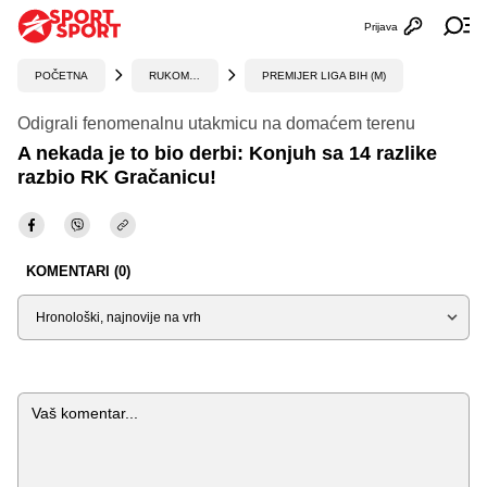
Prijava
Otvori profi
Ot
POČETNA
RUKOMET
PREMIJER LIGA BIH (M)
Odigrali fenomenalnu utakmicu na domaćem terenu
A nekada je to bio derbi: Konjuh sa 14 razlike
razbio RK Gračanicu!
KOMENTARI (0)
Sortiraj
Komentar