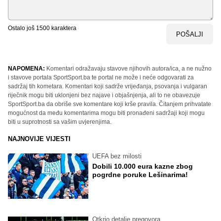
Ostalo još
1500
karaktera
POŠALJI
NAPOMENA:
Komentari odražavaju stavove njihovih autora/ica, a ne nužno
i stavove portala SportSport.ba te portal ne može i neće odgovarati za
sadržaj tih kometara. Komentari koji sadrže vrijeđanja, psovanja i vulgaran
riječnik mogu biti uklonjeni bez najave i objašnjenja, ali to ne obavezuje
SportSport.ba da obriše sve komentare koji krše pravila. Čitanjem prihvatate
mogućnost da među komentarima mogu biti pronađeni sadržaji koji mogu
biti u suprotnosti sa vašim uvjerenjima.
NAJNOVIJE VIJESTI
UEFA bez milosti
Dobili 10.000 eura kazne zbog
pogrdne poruke Lešinarima!
Otkrio detalje pregovora