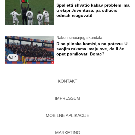
Spalletti shvatio kakav problem ima
u ekipi Juventusa, pa odlučio
odmah reagovati!
Nakon sinoćnjeg skandala
Disciplinska komisija na potezu: U
svojim rukama imaju sve, da li će
opet pomilovati Borac?
4
KONTAKT
IMPRESSUM
MOBILNE APLIKACIJE
MARKETING