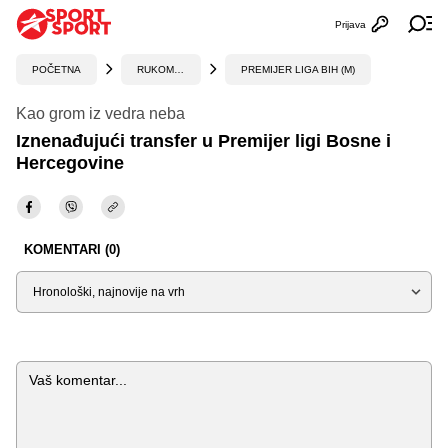
Prijava
Otvori profi
Ot
POČETNA
RUKOMET
PREMIJER LIGA BIH (M)
Kao grom iz vedra neba
Iznenađujući transfer u Premijer ligi Bosne i
Hercegovine
KOMENTARI (0)
Sortiraj
Komentar