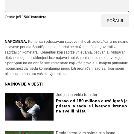
Ostalo još
1500
karaktera
POŠALJI
NAPOMENA:
Komentari odražavaju stavove njihovih autora/ica, a ne nužno
i stavove portala SportSport.ba te portal ne može i neće odgovarati za
sadržaj tih kometara. Komentari koji sadrže vrijeđanja, psovanja i vulgaran
riječnik mogu biti uklonjeni bez najave i objašnjenja, ali to ne obavezuje
SportSport.ba da obriše sve komentare koji krše pravila. Čitanjem prihvatate
mogućnost da među komentarima mogu biti pronađeni sadržaji koji mogu
biti u suprotnosti sa vašim uvjerenjima.
NAJNOVIJE VIJESTI
Još jedan veliki transfer
Posao od 150 miliona eura! Igrač je
pristao, a sada je Liverpool krenuo
na sve ili ništa
Protiv Intera je to svima bilo jasno