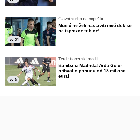
Glavni sudija ne popušta
Musić ne želi nastaviti meč dok se
ne isprazne tribine!
31
Tvrde francuski mediji
Bomba iz Madrida! Arda Guler
prihvatio ponudu od 18 miliona
eura!
5