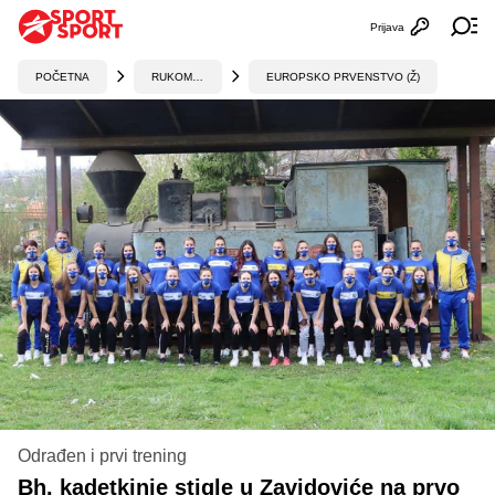
Prijava
Otvori profi
Ot
POČETNA
RUKOMET
EUROPSKO PRVENSTVO (Ž)
Odrađen i prvi trening
Bh. kadetkinje stigle u Zavidoviće na prvo