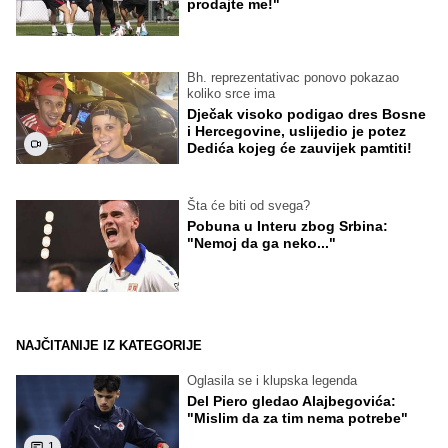
prodajte me!"
Bh. reprezentativac ponovo pokazao
koliko srce ima
Dječak visoko podigao dres Bosne
i Hercegovine, uslijedio je potez
Dedića kojeg će zauvijek pamtiti!
Šta će biti od svega?
Pobuna u Interu zbog Srbina:
"Nemoj da ga neko..."
NAJČITANIJE IZ KATEGORIJE
Oglasila se i klupska legenda
Del Piero gledao Alajbegovića:
"Mislim da za tim nema potrebe"
1