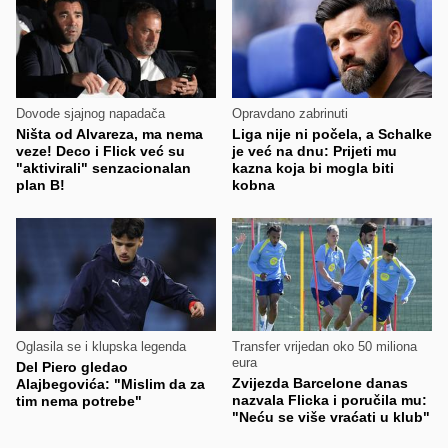
Dovode sjajnog napadača
Opravdano zabrinuti
Ništa od Alvareza, ma nema
Liga nije ni počela, a Schalke
veze! Deco i Flick već su
je već na dnu: Prijeti mu
"aktivirali" senzacionalan
kazna koja bi mogla biti
plan B!
kobna
Oglasila se i klupska legenda
Transfer vrijedan oko 50 miliona
eura
Del Piero gledao
Zvijezda Barcelone danas
Alajbegovića: "Mislim da za
nazvala Flicka i poručila mu:
tim nema potrebe"
"Neću se više vraćati u klub"