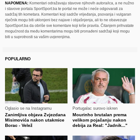
NAPOMENA:
Komentari odražavaju stavove njihovih autora/ica, a ne nužno
i stavove portala SportSport.ba te portal ne može i neće odgovarati za
sadržaj tih kometara. Komentari koji sadrže vrijeđanja, psovanja i vulgaran
riječnik mogu biti uklonjeni bez najave i objašnjenja, ali to ne obavezuje
SportSport.ba da obriše sve komentare koji krše pravila. Čitanjem prihvatate
mogućnost da među komentarima mogu biti pronađeni sadržaji koji mogu
biti u suprotnosti sa vašim uvjerenjima.
POPULARNO
Oglasio se na Instagramu
Portugalac surovo iskren
Zanimljiva objava Zvjezdana
Mourinho brutalan prema
Misimovića nakon utakmice
velikom pojačanju nakon
Borac - Velež
debija za Real: "Jadnik..."