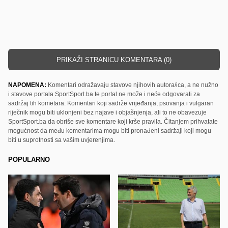
PRIKAŽI STRANICU KOMENTARA (0)
NAPOMENA:
Komentari odražavaju stavove njihovih autora/ica, a ne nužno
i stavove portala SportSport.ba te portal ne može i neće odgovarati za
sadržaj tih kometara. Komentari koji sadrže vrijeđanja, psovanja i vulgaran
riječnik mogu biti uklonjeni bez najave i objašnjenja, ali to ne obavezuje
SportSport.ba da obriše sve komentare koji krše pravila. Čitanjem prihvatate
mogućnost da među komentarima mogu biti pronađeni sadržaji koji mogu
biti u suprotnosti sa vašim uvjerenjima.
POPULARNO