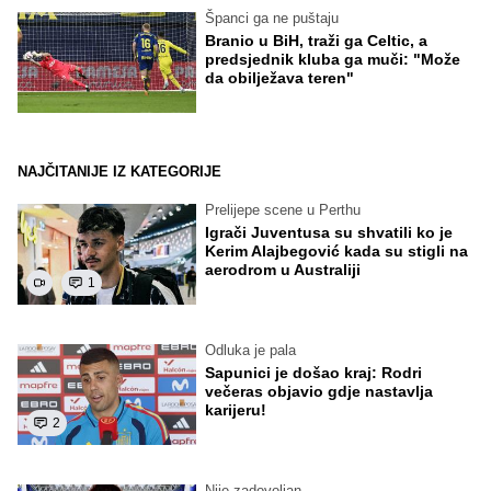
Španci ga ne puštaju
Branio u BiH, traži ga Celtic, a
predsjednik kluba ga muči: "Može
da obilježava teren"
NAJČITANIJE IZ KATEGORIJE
Prelijepe scene u Perthu
Igrači Juventusa su shvatili ko je
Kerim Alajbegović kada su stigli na
aerodrom u Australiji
1
Odluka je pala
Sapunici je došao kraj: Rodri
večeras objavio gdje nastavlja
karijeru!
2
Nije zadovoljan