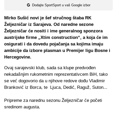
Dodajte SportSport u vaš Google izbor
Mirko Sušić novi je šef stručnog štaba RK
Željezničar iz Sarajeva. Od naredne sezone
Željezničar će nositi i ime generalnog sponzora
austrijske firme „Xtim construction“, a koja će im
osigurati i da dovedu pojačanja sa kojima imaju
ambicije da izbore plasman u Premijer ligu Bosne i
Hercegovine.
Ovaj sarajevski klub, sada sa klupe predvođen
nekadašnjim rukometnim reprezentativcem BiH, tako
se već dogovorio da u njihove redove dođu Vladimir
Branković iz Borca, te Ljuca, Dedić, Raguž, Suton...
Pripreme za narednu sezonu Željezničar će početi
sredinom augusta.