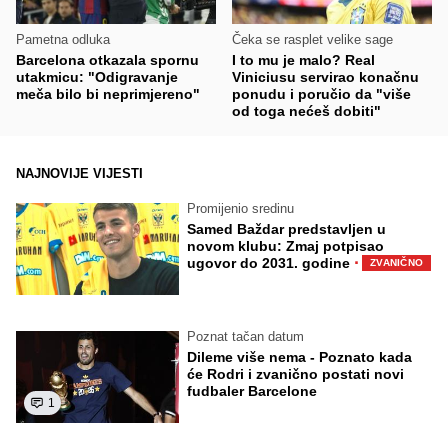
Pametna odluka
Čeka se rasplet velike sage
Barcelona otkazala spornu
I to mu je malo? Real
utakmicu: "Odigravanje
Viniciusu servirao konačnu
meča bilo bi neprimjereno"
ponudu i poručio da "više
od toga nećeš dobiti"
NAJNOVIJE VIJESTI
Promijenio sredinu
Samed Baždar predstavljen u
novom klubu: Zmaj potpisao
·
ugovor do 2031. godine
ZVANIČNO
Poznat tačan datum
Dileme više nema - Poznato kada
će Rodri i zvanično postati novi
fudbaler Barcelone
1