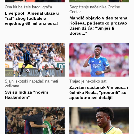
Oba kluba žele istog igrača
Saopštenje načelnika Općine
Centar
Liverpool i Arsenal ulaze u
Mandić objavio video terena
"rat" zbog fudbalera
Koševa, pa žestoko prozvao
vrijednog 69 miliona eura!
Džemidžića: "Smiješ li
Borcu..."
Sjajni škotski napadač na meti
Trajao je nekoliko sati
velikana
Završen sastanak Viniciusa i
Svi su ludi za "novim
čelnika Reala, "procurili" su
Haalandom"
apsolutno svi detalji!