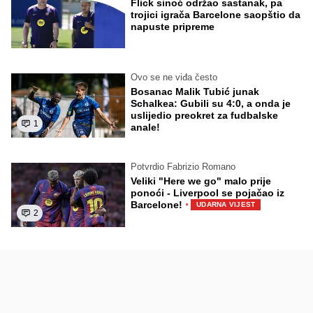
Flick sinoć održao sastanak, pa
trojici igrača Barcelone saopštio da
napuste pripreme
Ovo se ne viđa često
Bosanac Malik Tubić junak
Schalkea: Gubili su 4:0, a onda je
uslijedio preokret za fudbalske
1
anale!
Potvrdio Fabrizio Romano
Veliki "Here we go" malo prije
ponoći - Liverpool se pojačao iz
·
Barcelone!
UDARNA VIJEST
2