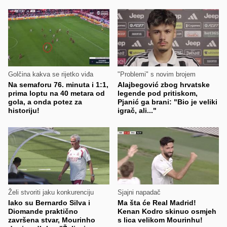
Golčina kakva se rijetko viđa
"Problemi" s novim brojem
Na semaforu 76. minuta i 1:1,
Alajbegović zbog hrvatske
prima loptu na 40 metara od
legende pod pritiskom,
gola, a onda potez za
Pjanić ga brani: "Bio je veliki
historiju!
igrač, ali..."
Želi stvoriti jaku konkurenciju
Sjajni napadač
Iako su Bernardo Silva i
Ma šta će Real Madrid!
Diomande praktično
Kenan Kodro skinuo osmjeh
završena stvar, Mourinho
s lica velikom Mourinhu!