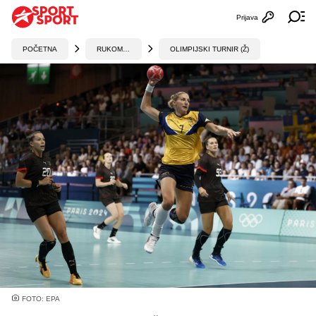
Prijava
Otvori profi
Ot
POČETNA
RUKOMET
OLIMPIJSKI TURNIR (Ž)
FOTO: EPA