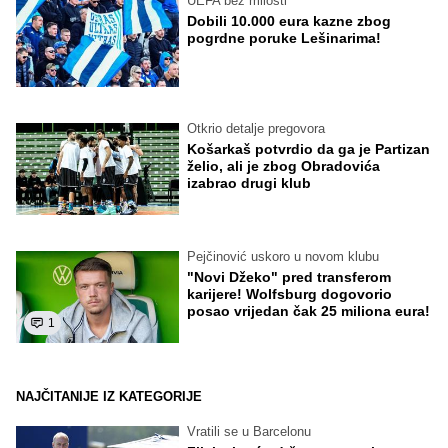
UEFA bez milosti
Dobili 10.000 eura kazne zbog
pogrdne poruke Lešinarima!
Otkrio detalje pregovora
Košarkaš potvrdio da ga je Partizan
želio, ali je zbog Obradovića
izabrao drugi klub
Pejčinović uskoro u novom klubu
"Novi Džeko" pred transferom
karijere! Wolfsburg dogovorio
posao vrijedan čak 25 miliona eura!
1
NAJČITANIJE IZ KATEGORIJE
Vratili se u Barcelonu