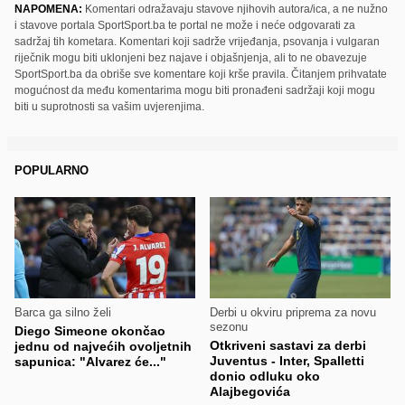
NAPOMENA:
Komentari odražavaju stavove njihovih autora/ica, a ne nužno
i stavove portala SportSport.ba te portal ne može i neće odgovarati za
sadržaj tih kometara. Komentari koji sadrže vrijeđanja, psovanja i vulgaran
riječnik mogu biti uklonjeni bez najave i objašnjenja, ali to ne obavezuje
SportSport.ba da obriše sve komentare koji krše pravila. Čitanjem prihvatate
mogućnost da među komentarima mogu biti pronađeni sadržaji koji mogu
biti u suprotnosti sa vašim uvjerenjima.
POPULARNO
Barca ga silno želi
Derbi u okviru priprema za novu
sezonu
Diego Simeone okončao
Otkriveni sastavi za derbi
jednu od najvećih ovoljetnih
Juventus - Inter, Spalletti
sapunica: "Alvarez će..."
donio odluku oko
Alajbegovića