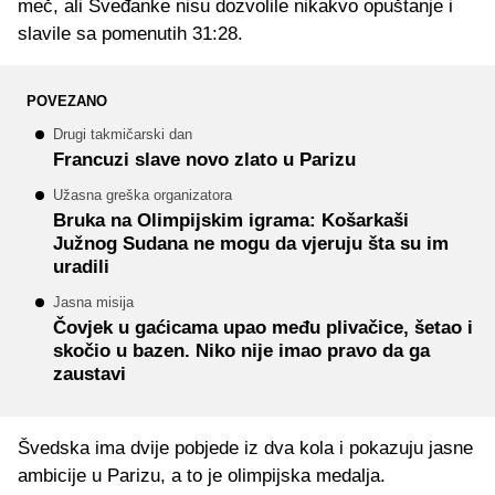
meč, ali Šveđanke nisu dozvolile nikakvo opuštanje i
slavile sa pomenutih 31:28.
POVEZANO
Drugi takmičarski dan
Francuzi slave novo zlato u Parizu
Užasna greška organizatora
Bruka na Olimpijskim igrama: Košarkaši
Južnog Sudana ne mogu da vjeruju šta su im
uradili
Jasna misija
Čovjek u gaćicama upao među plivačice, šetao i
skočio u bazen. Niko nije imao pravo da ga
zaustavi
Švedska ima dvije pobjede iz dva kola i pokazuju jasne
ambicije u Parizu, a to je olimpijska medalja.