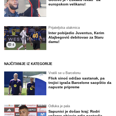
europskom velikanu!
Prijateljska utakmica
Inter pobijedio Juventus, Kerim
Alajbegović debitovao za Staru
damu!
4
NAJČITANIJE IZ KATEGORIJE
Vratili se u Barcelonu
Flick sinoć održao sastanak, pa
trojici igrača Barcelone saopštio da
napuste pripreme
Odluka je pala
Sapunici je došao kraj: Rodri
večeras objavio gdje nastavlja