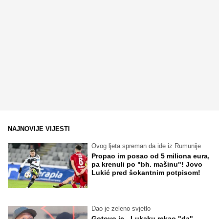
NAJNOVIJE VIJESTI
Ovog ljeta spreman da ide iz Rumunije
Propao im posao od 5 miliona eura,
pa krenuli po "bh. mašinu"! Jovo
Lukić pred šokantnim potpisom!
Dao je zeleno svjetlo
Gotovo je - Lukaku rekao "da"