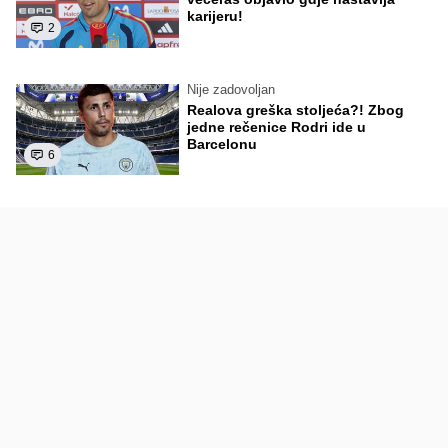
karijeru!
2
Nije zadovoljan
Realova greška stoljeća?! Zbog
jedne rečenice Rodri ide u
Barcelonu
6