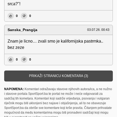
srca?"!
0
0
Sanska_Prangija
03.07.26. 00:43
Znam je licno… zvali smo je kalifornijska pastrmka..
bez zeze
0
0
PRIKAŽI STRANICU KOMENTARA (3)
NAPOMENA:
Komentari odražavaju stavove njihovih autora/ica, a ne nužno
i stavove portala SportSport.ba te portal ne može i neće odgovarati za
sadržaj tih kometara. Komentari koji sadrže vrijeđanja, psovanja i vulgaran
riječnik mogu biti uklonjeni bez najave i objašnjenja, ali to ne obavezuje
SportSport.ba da obriše sve komentare koji krše pravila. Čitanjem prihvatate
mogućnost da među komentarima mogu biti pronađeni sadržaji koji mogu