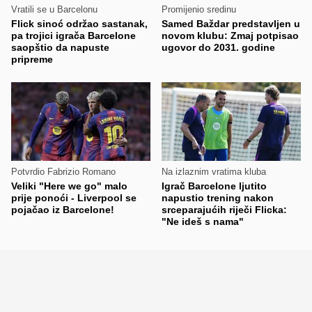
Vratili se u Barcelonu
Promijenio sredinu
Flick sinoć održao sastanak,
Samed Baždar predstavljen u
pa trojici igrača Barcelone
novom klubu: Zmaj potpisao
saopštio da napuste
ugovor do 2031. godine
pripreme
Potvrdio Fabrizio Romano
Na izlaznim vratima kluba
Veliki "Here we go" malo
Igrač Barcelone ljutito
prije ponoći - Liverpool se
napustio trening nakon
pojačao iz Barcelone!
srceparajućih riječi Flicka:
"Ne ideš s nama"