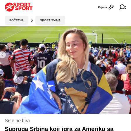
Prijava
Otvori profi
Ot
POČETNA
SPORT SVIMA
Srce ne bira
Supruga Srbina koji igra za Ameriku sa