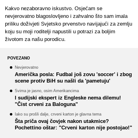
Kakvo nezaboravno iskustvo. Osjećam se
nevjerovatno blagoslovljeno i zahvalno što sam imala
priliku doživjeti Svjetsko prvenstvo navijajući za zemlju
koju su moji roditelji napustili u potrazi za boljim
životom za našu porodicu.
POVEZANO
Nevjerovatno
Američka posla: Fudbal još zovu 'soccer' i zbog
scene protiv BiH su našli da 'pametuju'
Svima je jasno, osim Amerikancima
I sudijski ekspert iz Engleske nema dilemu!
"Čist crveni za Baloguna"
Iako su prošli dalje, crveni karton je glavna tema
Šta priča ovaj čovjek nakon utakmice?
Pochettino oštar: "Crveni karton nije postojao!"