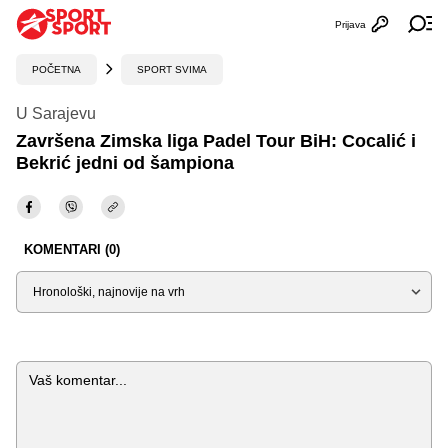
Prijava
Otvori profi
Ot
POČETNA
SPORT SVIMA
U Sarajevu
Završena Zimska liga Padel Tour BiH: Cocalić i
Bekrić jedni od šampiona
KOMENTARI (0)
Sortiraj
Komentar