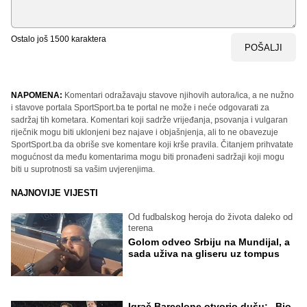
Ostalo još
1500
karaktera
POŠALJI
NAPOMENA:
Komentari odražavaju stavove njihovih autora/ica, a ne nužno
i stavove portala SportSport.ba te portal ne može i neće odgovarati za
sadržaj tih kometara. Komentari koji sadrže vrijeđanja, psovanja i vulgaran
riječnik mogu biti uklonjeni bez najave i objašnjenja, ali to ne obavezuje
SportSport.ba da obriše sve komentare koji krše pravila. Čitanjem prihvatate
mogućnost da među komentarima mogu biti pronađeni sadržaji koji mogu
biti u suprotnosti sa vašim uvjerenjima.
NAJNOVIJE VIJESTI
Od fudbalskog heroja do života daleko od
terena
Golom odveo Srbiju na Mundijal, a
sada uživa na gliseru uz tompus
Igrač Barcelone otvorio dušu: „Bio