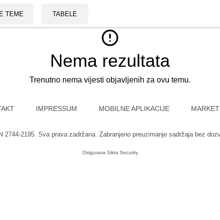
E TEME
TABELE
Nema rezultata
Trenutno nema vijesti objavljenih za ovu temu.
TAKT
IMPRESSUM
MOBILNE APLIKACIJE
MARKET
SN 2744-2195. Sva prava zadržana. Zabranjeno preuzimanje sadržaja bez doz
Osigurava
Sikra Security