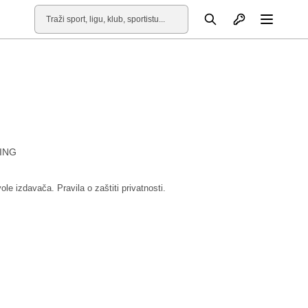
Otvori profil
Pretraga
Otvori
ING
vole izdavača.
Pravila o zaštiti privatnosti.