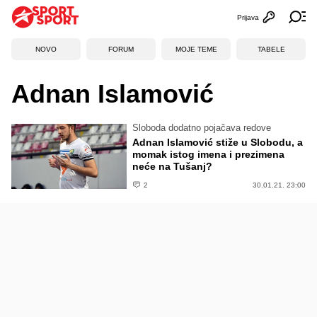
Prijava
Otvori profi
Ot
NOVO
FORUM
MOJE TEME
TABELE
Adnan Islamović
Sloboda dodatno pojačava redove
Adnan Islamović stiže u Slobodu, a
momak istog imena i prezimena
neće na Tušanj?
2
30.01.21. 23:00