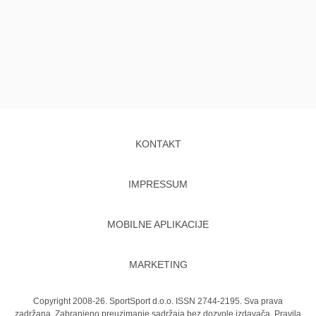
KONTAKT
IMPRESSUM
MOBILNE APLIKACIJE
MARKETING
Copyright 2008-26. SportSport d.o.o. ISSN 2744-2195. Sva prava
zadržana. Zabranjeno preuzimanje sadržaja bez dozvole izdavača.
Pravila