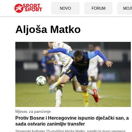
NOVO
FORUM
MOJ
Aljoša Matko
Mjesec za pamćenje
Protiv Bosne i Hercegovine ispunio dječački san, a
sada ostvario zanimljiv transfer
Slovenski fudbaler 25-godišnji Aljoša Matko, pamtit će dugo vremena