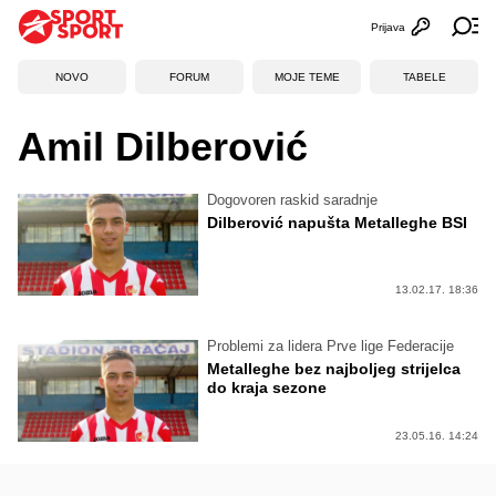
Prijava
Otvori profi
Ot
NOVO
FORUM
MOJE TEME
TABELE
Amil Dilberović
Dogovoren raskid saradnje
Dilberović napušta Metalleghe BSI
13.02.17. 18:36
Problemi za lidera Prve lige Federacije
Metalleghe bez najboljeg strijelca
do kraja sezone
23.05.16. 14:24