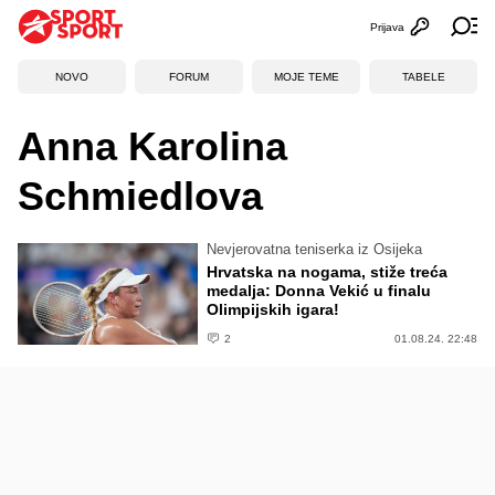
Prijava
Otvori profi
Ot
NOVO
FORUM
MOJE TEME
TABELE
Anna Karolina
Schmiedlova
Nevjerovatna teniserka iz Osijeka
Hrvatska na nogama, stiže treća
medalja: Donna Vekić u finalu
Olimpijskih igara!
2
01.08.24. 22:48