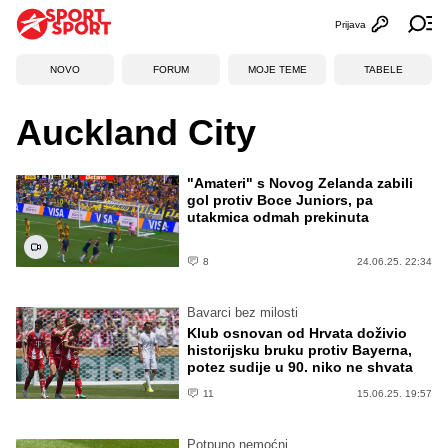
Prijava
Otvori profi
Ot
NOVO
FORUM
MOJE TEME
TABELE
Auckland City
"Amateri" s Novog Zelanda zabili
gol protiv Boce Juniors, pa
utakmica odmah prekinuta
8
24.06.25. 22:34
Bavarci bez milosti
Klub osnovan od Hrvata doživio
historijsku bruku protiv Bayerna,
potez sudije u 90. niko ne shvata
11
15.06.25. 19:57
Potpuno nemoćni