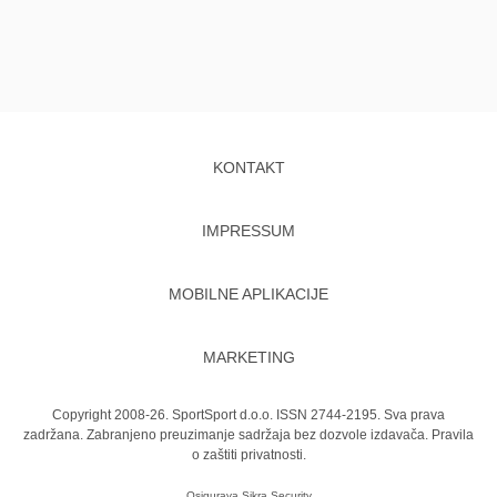
KONTAKT
IMPRESSUM
MOBILNE APLIKACIJE
MARKETING
Copyright 2008-26. SportSport d.o.o. ISSN 2744-2195. Sva prava
zadržana. Zabranjeno preuzimanje sadržaja bez dozvole izdavača.
Pravila
o zaštiti privatnosti.
Osigurava
Sikra Security