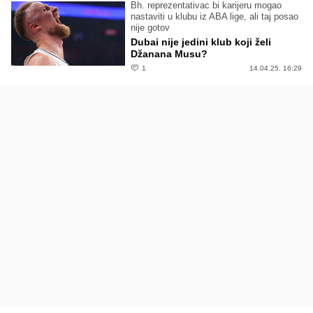
Bh. reprezentativac bi karijeru mogao
nastaviti u klubu iz ABA lige, ali taj posao
nije gotov
Dubai nije jedini klub koji želi
Džanana Musu?
1
14.04.25. 16:29