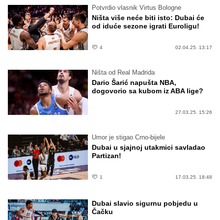
Potvrdio vlasnik Virtus Bologne
Ništa više neće biti isto: Dubai će
od iduće sezone igrati Euroligu!
4
02.04.25. 13:17
Ništa od Real Madrida
Dario Šarić napušta NBA,
dogovorio sa kubom iz ABA lige?
27.03.25. 15:26
Umor je stigao Crno-bijele
Dubai u sjajnoj utakmici savladao
Partizan!
1
17.03.25. 18:48
Dubai slavio sigurnu pobjedu u
Čačku