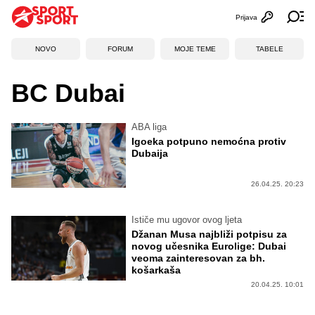
Prijava
Otvori profi
Ot
NOVO
FORUM
MOJE TEME
TABELE
BC Dubai
ABA liga
Igoeka potpuno nemoćna protiv
Dubaija
26.04.25. 20:23
Ističe mu ugovor ovog ljeta
Džanan Musa najbliži potpisu za
novog učesnika Eurolige: Dubai
veoma zainteresovan za bh.
košarkaša
20.04.25. 10:01