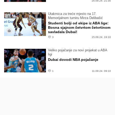
16.09.24. 21:30
Utakmica za treće mjesto na 17.
Memorijalnom turniru Mirza Delibašić
Studenti bolji od ekipe iz ABA lige:
Bosna sjajnom četvrtom četvrtinom
savladala Dubai!
3
15.09.24. 19:10
Veliko pojačanje za novi projekat u ABA
ligi
Dubai dovodi NBA pojačanje
1
11.09.24. 09:10