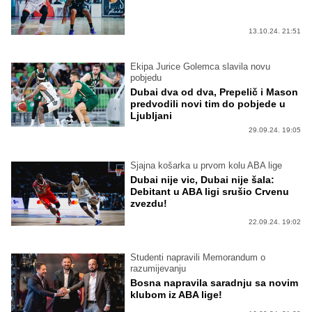
13.10.24. 21:51
Ekipa Jurice Golemca slavila novu
pobjedu
Dubai dva od dva, Prepelič i Mason
predvodili novi tim do pobjede u
Ljubljani
29.09.24. 19:05
Sjajna košarka u prvom kolu ABA lige
Dubai nije vic, Dubai nije šala:
Debitant u ABA ligi srušio Crvenu
zvezdu!
22.09.24. 19:02
Studenti napravili Memorandum o
razumijevanju
Bosna napravila saradnju sa novim
klubom iz ABA lige!