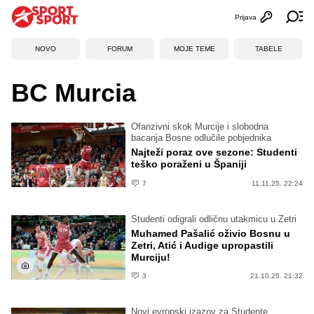
Prijava
Otvori profi
Ot
NOVO
FORUM
MOJE TEME
TABELE
BC Murcia
Ofanzivni skok Murcije i slobodna
bacanja Bosne odlučile pobjednika
Najteži poraz ove sezone: Studenti
teško poraženi u Španiji
7
11.11.25. 22:24
Studenti odigrali odličnu utakmicu u Zetri
Muhamed Pašalić oživio Bosnu u
Zetri, Atić i Audige upropastili
Murciju!
3
21.10.25. 21:32
Novi evropski izazov za Studente